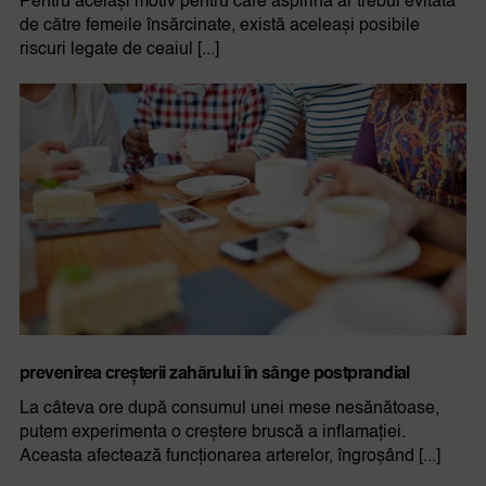
Pentru același motiv pentru care aspirina ar trebui evitată
de către femeile însărcinate, există aceleași posibile
riscuri legate de ceaiul [...]
prevenirea creșterii zahărului în sânge postprandial
La câteva ore după consumul unei mese nesănătoase,
putem experimenta o creștere bruscă a inflamației.
Aceasta afectează funcționarea arterelor, îngroșând [...]