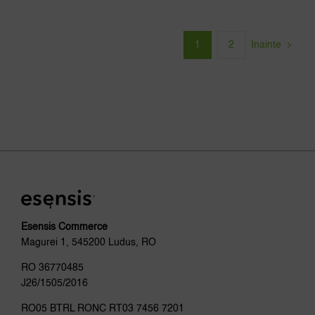
1
2
Inainte
Esensis Commerce
Magurei 1, 545200 Ludus, RO
RO 36770485
J26/1505/2016
RO05 BTRL RONC RT03 7456 7201