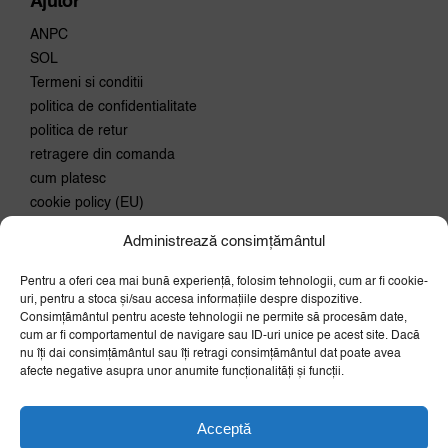
Ajutor
ANPC
SOL
Termeni si conditii
politica de confidentialitate
politica de retur
retragere din comanda
cum platesc
cookie policy (EU)
Administrează consimțământul
Conecteaza-te
Pentru a oferi cea mai bună experiență, folosim tehnologii, cum ar fi cookie-
Aboneaza-te la newsletter si
uri, pentru a stoca și/sau accesa informațiile despre dispozitive.
primeste 10% discount la prima
Consimțământul pentru aceste tehnologii ne permite să procesăm date,
comanda.
cum ar fi comportamentul de navigare sau ID-uri unice pe acest site. Dacă
nu îți dai consimțământul sau îți retragi consimțământul dat poate avea
OK
afecte negative asupra unor anumite funcționalități și funcții.
Acceptă