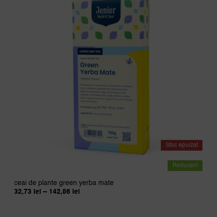
variaț
Opțiu
pot
fi
ales
în
pagi
prod
Stoc epuizat
Reduceri!
ceai de plante green yerba mate
Interval
32,73
lei
–
142,86
lei
de
prețuri:
32,73 lei