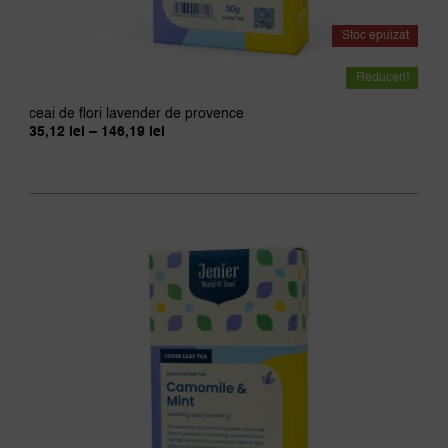
Stoc epuizat
Reduceri!
ceai de flori lavender de provence
Interval
35,12
lei
–
146,19
lei
de
prețuri:
35,12 lei
până
la
146,19 lei