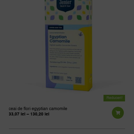
Reduceri!
ceai de flori egyptian camomile
Interval
33,07
lei
–
130,20
lei
de
Aces
prețuri:
prod
33,07 lei
până
are