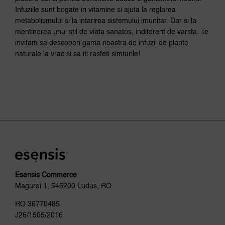
Opțiu
Infuziile sunt bogate in vitamine si ajuta la reglarea
pot
metabolismului si la intarirea sistemului imunitar. Dar si la
fi
mentinerea unui stil de viata sanatos, indiferent de varsta.
Te
ales
invitam sa descoperi gama noastra de infuzii de plante
în
naturale la vrac si sa iti rasfeti simturile!
pagi
prod
Esensis Commerce
Magurei 1, 545200 Ludus, RO
RO 36770485
J26/1505/2016