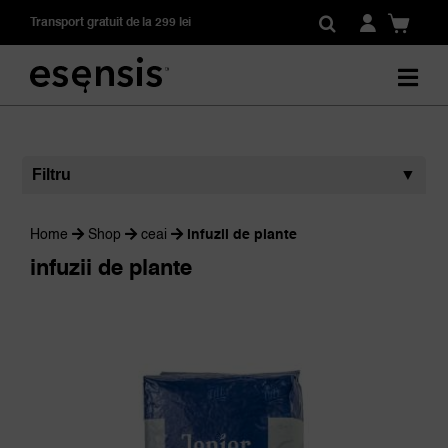
Skip
Transport gratuit de la 299 lei
to
content
Filtru
▼
Home
Shop
ceai
infuzii de plante
infuzii de plante