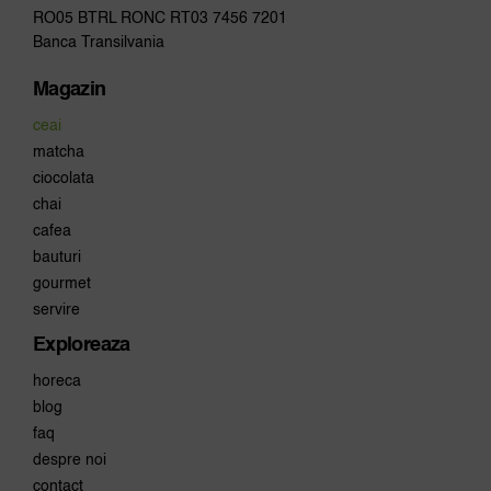
RO05 BTRL RONC RT03 7456 7201
Banca Transilvania
Magazin
ceai
matcha
ciocolata
chai
cafea
bauturi
gourmet
servire
Exploreaza
horeca
blog
faq
despre noi
contact