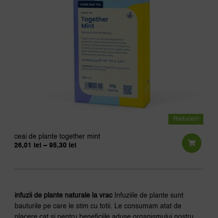
ales
în
pagi
prod
Reduceri!
ceai de plante together mint
Interval
26,01
lei
–
95,30
lei
de
Aces
prețuri:
prod
26,01 lei
până
are
la
95,30 lei
mai
infuzii de plante naturale la vrac
Infuziile de plante sunt
mult
bauturile pe care le stim cu totii. Le consumam atat de
variaț
placere cat si pentru beneficiile aduse organismului nostru.