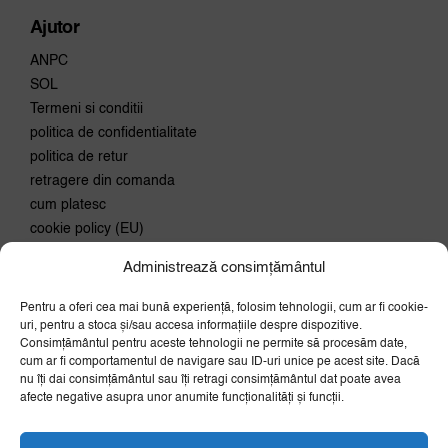
Ajutor
ANPC
SOL
Termeni si conditii
politica de confidentialitate
politica de retur
retragere din comanda
cum platesc
cookie policy (EU)
Administrează consimțământul
Conecteaza-te
Pentru a oferi cea mai bună experiență, folosim tehnologii, cum ar fi cookie-
Aboneaza-te la newsletter si
uri, pentru a stoca și/sau accesa informațiile despre dispozitive.
primeste 10% discount la prima
Consimțământul pentru aceste tehnologii ne permite să procesăm date,
comanda.
cum ar fi comportamentul de navigare sau ID-uri unice pe acest site. Dacă
OK
nu îți dai consimțământul sau îți retragi consimțământul dat poate avea
afecte negative asupra unor anumite funcționalități și funcții.