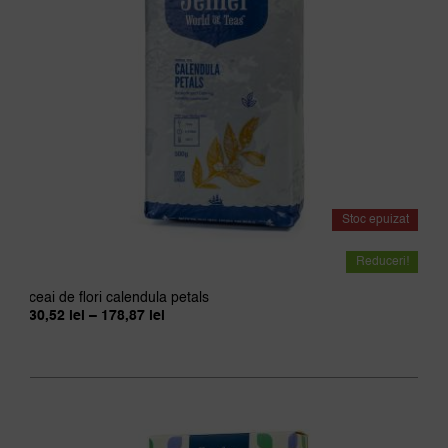
Stoc epuizat
Reduceri!
ceai de flori calendula petals
Interval
30,52
lei
–
178,87
lei
de
prețuri:
30,52 lei
până
la
178,87 lei