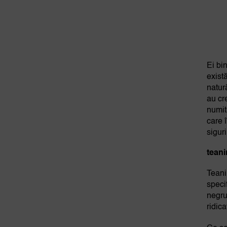
Ei bi
exist
natur
au cr
numit
care 
sigur
teani
Teani
speci
negru
ridica