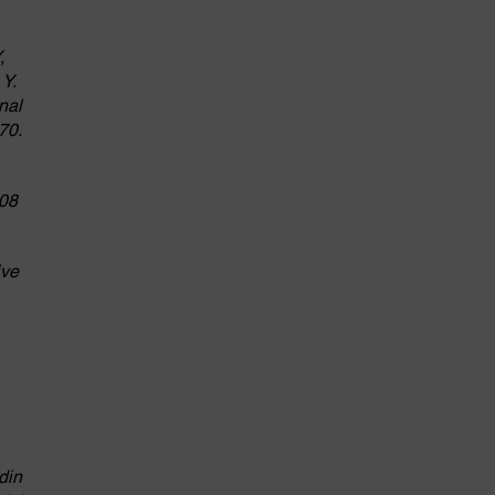
,
 Y.
nal
70.
008
ive
din