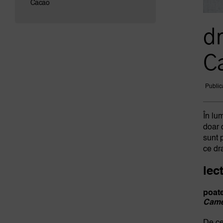
Cacao
d
C
Public
În lu
doar 
sunt 
ce dr
lec
poate
Camel