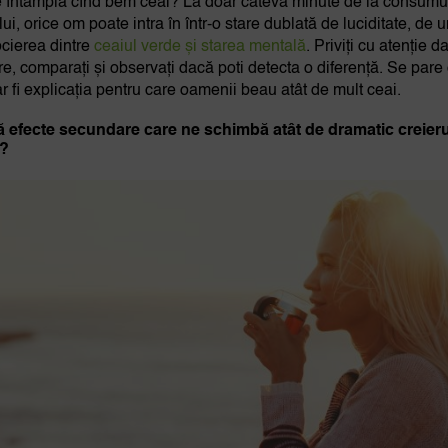
 întâmplă cînd bem ceai? La doar câteva minute de la consumu
lui, orice om poate intra în într-o stare dublată de luciditate, de 
ocierea dintre
ceaiul verde și starea mentală
. Priviți cu atenție d
are, comparați și observați dacă poti detecta o diferență. Se pare 
ar fi explicația pentru care oamenii beau atât de mult ceai.
ă efecte secundare care ne schimbă atât de dramatic creieru
c?