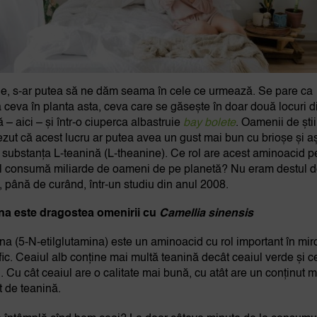
ne, s-ar putea să ne dăm seama în cele ce urmează. Se pare ca
ă ceva în planta asta, ceva care se găsește în doar două locuri d
ă – aici – și într-o ciuperca albastruie
bay bolete
. Oamenii de ști
ezut că acest lucru ar putea avea un gust mai bun cu brioșe și a
 substanța L-teanină (L-theanine). Ce rol are acest aminoacid p
îl consumă miliarde de oameni de pe planetă? Nu eram destul 
i, până de curând, într-un studiu din anul 2008.
na este dragostea omenirii cu
Camellia sinensis
na (5-N-etilglutamina) este un aminoacid cu rol important în mir
fic. Ceaiul alb conține mai multă teanină decât ceaiul verde și c
. Cu cât ceaiul are o calitate mai bună, cu atât are un conținut m
t de teanină.