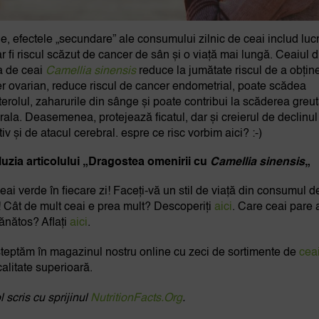
ne, efectele „secundare” ale consumului zilnic de ceai includ lucr
r fi riscul scăzut de cancer de sân și o viață mai lungă. Ceaiul d
a de ceai
Camellia sinensis
reduce la jumătate riscul de a obțin
r ovarian, reduce riscul de cancer endometrial, poate scădea
terolul, zaharurile din sânge și poate contribui la scăderea greută
rala. Deasemenea, protejează ficatul, dar și creierul de declinul
iv și de atacul cerebral. espre ce risc vorbim aici? :-)
uzia articolului „Dragostea omenirii cu
Camellia sinensis
„
ceai verde în fiecare zi! Faceți-vă un stil de viață din consumul d
c! Cât de mult ceai e prea mult? Descoperiți
aici
. Care ceai pare a
ănătos? Aflați
aici
.
teptăm în magazinul nostru online cu zeci de sortimente de
cea
calitate superioară.
l scris cu sprijinul
NutritionFacts.Org
.