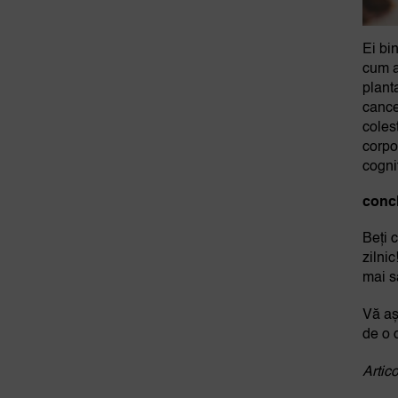
Ei bi
cum a
plant
cance
coles
corpo
cognit
concl
Beți 
zilni
mai s
Vă aș
de o 
Artico