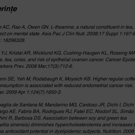
erințe
 AC, Rao A, Owen GN. L-theanine, a natural constituent in tea,
ffect on mental state. Asia Pac J Clin Nutr. 2008;17 Suppl 1:167-8
: 18296328.
YJ, Kristal AR, Wicklund KG, Cushing-Haugen KL, Rossing MA
e, tea, colas, and risk of epithelial ovarian cancer. Cancer Epid
rkers Prev. 2008 Mar;17(3):712-6.
n SE, Yeh M, Rodabaugh K, Moysich KB. Higher regular coff
onsumption is associated with reduced endometrial cancer risk. I
r. 2009 Apr 1;124(7):1650-3.
paglia de Santana M, Mandarino MG, Cardoso JR, Dichi I, Dichi
go AE, Fabris BA, Rodrigues RJ, Fatel EC, Nixdorf SL, Simão
ini R, Barbosa DS. Association between soy and green tea
llia sinensis) diminishes hypercholesterolemia and increases t
a antioxidant potential in dyslipidemic subjects. Nutrition. 2008