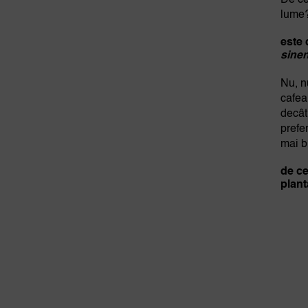
De ce
lume
este 
sine
Nu, n
cafea
decât
prefe
mai b
de ce
plan