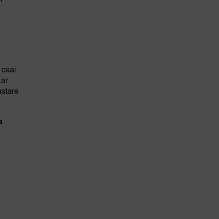
n
 ceai
 ar
stare
a