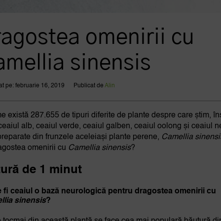
ragostea omenirii cu
amellia sinensis
at pe: februarie 16, 2019
Publicat de
Alin
me există 287.655 de tipuri diferite de plante despre care știm, î
ceaiul alb, ceaiul verde, ceaiul galben, ceaiul oolong și ceaiul 
preparate din frunzele aceleiași plante perene,
Camellia sinensi
agostea omenirii cu
Camellia sinensis
?
tură de 1 minut
 fi ceaiul o bază neurologică pentru dragostea omenirii cu
lia sinensis
?