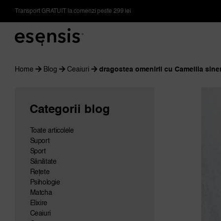
Skip
Transport GRATUIT la comenzi peste 299 lei
to
content
Home
Blog
Ceaiuri
dragostea omenirii cu Camellia sine
Categorii blog
Toate articolele
Suport
Sport
Sănătate
Rețete
Psihologie
Matcha
Elixire
Ceaiuri