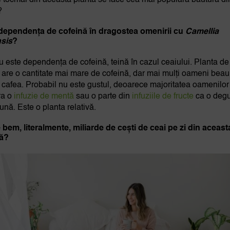
 tocmai din această plantă se face cea mai populară băutură di
?
dependența de cofeină în dragostea omenirii cu
Camellia
nsis
?
u este dependența de cofeină, teină în cazul ceaiului. Planta de
 are o cantitate mai mare de cofeină, dar mai mulți oameni beau
 cafea. Probabil nu este gustul, deoarece majoritatea oamenilor
ra o
infuzie de mentă
sau o parte din
infuziile de fructe
ca o degu
ună. Este o planta relativă.
 bem, literalmente, miliarde de cești de ceai pe zi din aceast
tă?