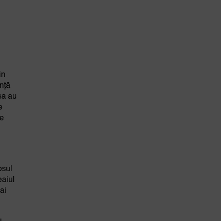
in
ință
șa au
e
de
osul
eaiul
ai