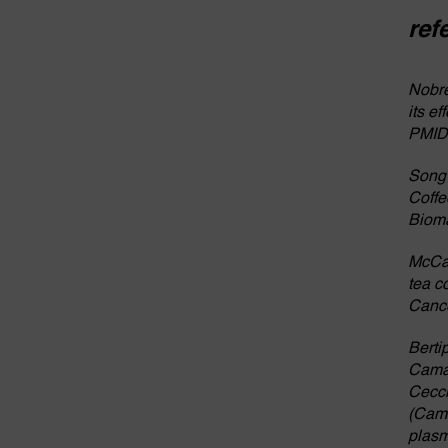
ref
Nobre
its e
PMID
Song 
Coffe
Bioma
McCan
tea c
Cance
Berti
Camar
Cecch
(Came
plasm