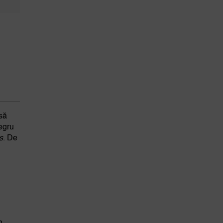
nsă
negru
s
. De