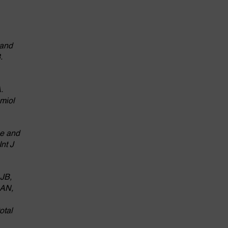
 and
.
.
emiol
ee and
nt J
 JB,
 AN,
otal