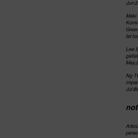
Jun;2
Maki 
Komik
Green
fat l
Lee S
galla
May;2
Ng TP
impai
Jul;8
not
Artic
perso