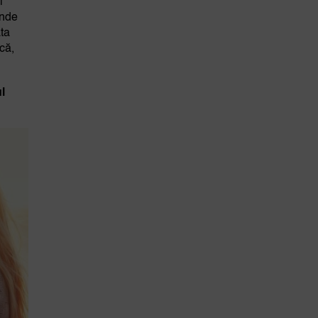
l
unde
ata
că,
l