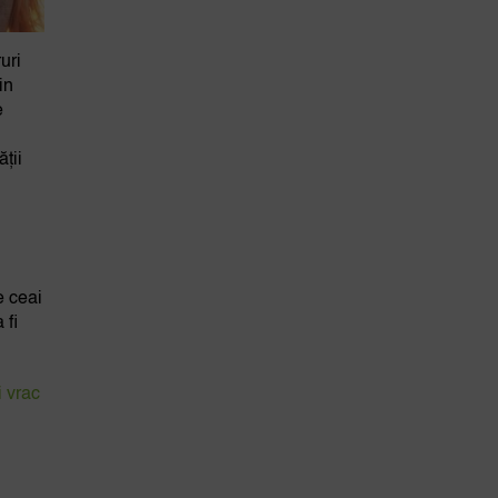
uri
in
e
ții
e ceai
 fi
i vrac