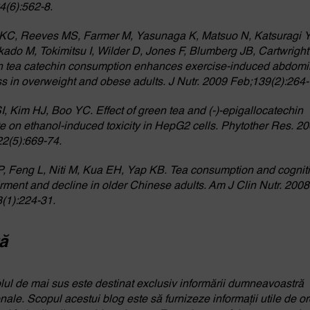
4(6):562-8.
KC, Reeves MS, Farmer M, Yasunaga K, Matsuo N, Katsuragi Y
ado M, Tokimitsu I, Wilder D, Jones F, Blumberg JB, Cartwright
 tea catechin consumption enhances exercise-induced abdomi
oss in overweight and obese adults. J Nutr. 2009 Feb;139(2):264-
I, Kim HJ, Boo YC. Effect of green tea and (-)-epigallocatechin
te on ethanol-induced toxicity in HepG2 cells. Phytother Res. 2
2(5):669-74.
, Feng L, Niti M, Kua EH, Yap KB. Tea consumption and cognit
rment and decline in older Chinese adults. Am J Clin Nutr. 2008
8(1):224-31.
ă
olul de mai sus este destinat exclusiv informării dumneavoastră
nale. Scopul acestui blog este să furnizeze informații utile de or