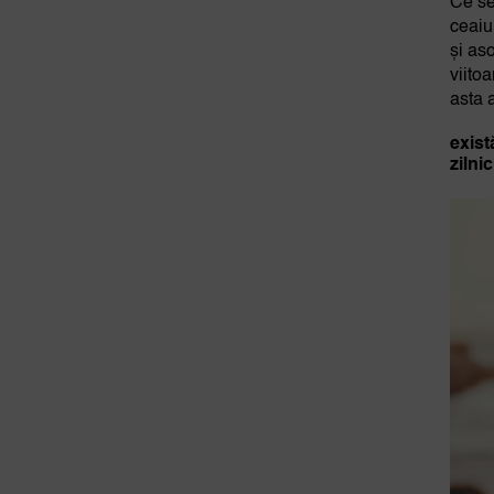
Ce se
ceaiu
și as
viito
asta 
exist
zilni