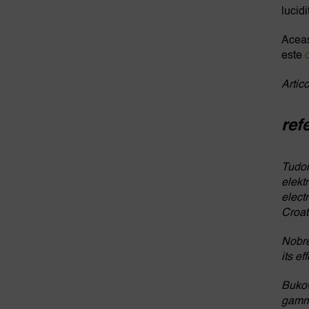
lucid
Aceas
este
Artico
ref
Tudor
elekt
elect
Croat
Nobre
its e
Bukow
gamma