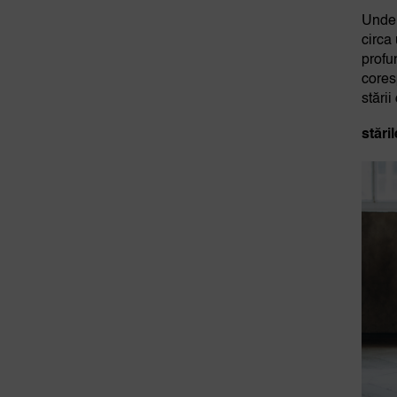
Undel
circa
profu
cores
stări
stări