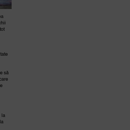
ea
chii
tot
itate
pe să
care
te
 la
la