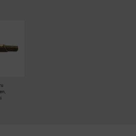
ru
en,
i