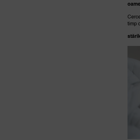
oamen
Cerce
timp 
stări