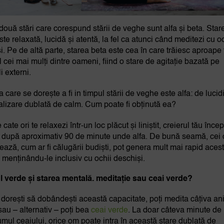
două stări care corespund stării de veghe sunt alfa și beta. Star
ste relaxată, lucidă și atentă, la fel ca atunci când meditezi cu o
și. Pe de altă parte, starea beta este cea în care trăiesc aproape 
l cei mai mulți dintre oameni, fiind o stare de agitație bazată pe
i externi.
 care se dorește a fi in timpul stării de veghe este alfa: de lucid
calizare dublată de calm. Cum poate fi obținută ea?
 cate ori te relaxezi într-un loc plăcut și liniștit, creierul tău înce
 după aproximativ 90 de minute unde alfa. De bună seamă, cei 
ează, cum ar fi călugării budiști, pot genera mult mai rapid aces
 menținându-le inclusiv cu ochii deschiși.
l verde și starea mentală. meditație sau ceai verde?
dorești să dobândești această capacitate, poți medita câțiva ani
sau – alternativ – poți bea
ceai verde
. La doar câteva minute de 
mul ceaiului, orice om poate intra în această stare dublată de