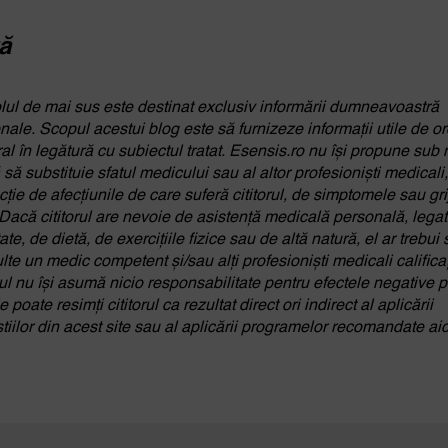
ă
olul de mai sus este destinat exclusiv informării dumneavoastră
nale. Scopul acestui blog este să furnizeze informații utile de or
al în legătură cu subiectul tratat. Esensis.ro nu își propune sub 
 să substituie sfatul medicului sau al altor profesioniști medicali,
cție de afecțiunile de care suferă cititorul, de simptomele sau gri
 Dacă cititorul are nevoie de asistență medicală personală, lega
te, de dietă, de exercițiile fizice sau de altă natură, el ar trebui 
lte un medic competent și/sau alți profesioniști medicali calificaț
ul nu își asumă nicio responsabilitate pentru efectele negative 
e poate resimți cititorul ca rezultat direct ori indirect al aplicării
tiilor din acest site sau al aplicării programelor recomandate aic