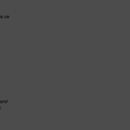
de ce
 and
8.
.