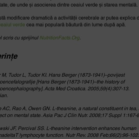
itate, de unde și asocierea dintre ceaiul verde și starea mentală.
tă modificare dramatică a activității cerebrale ar putea explica 
ceaiul verde
cea mai populară băutură din lume după apă.
l scris cu sprijinul
NutritionFacts.Org
.
erințe
 M, Tudor L, Tudor KI. Hans Berger (1873-1941)–povijest
roencefalografije [Hans Berger (1873-1941)–the history of
roencephalography]. Acta Med Croatica. 2005;59(4):307-13.
ian.
 AC, Rao A, Owen GN. L-theanine, a natural constituent in tea,
ffect on mental state. Asia Pac J Clin Nutr. 2008;17 Suppl 1:167-
ski JF, Percival SS. L-theanine intervention enhances human
deltaT lymphocyte function. Nutr Rev. 2008 Feb;66(2):96-102