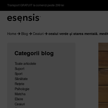
Skip
Transport GRATUIT la comenzi peste 299 lei
to
content
Home
Blog
Ceaiuri
ceaiul verde și starea mentală. medi
Categorii blog
Toate articolele
Suport
Sport
Sănătate
Rețete
Psihologie
Matcha
Elixire
Ceaiuri