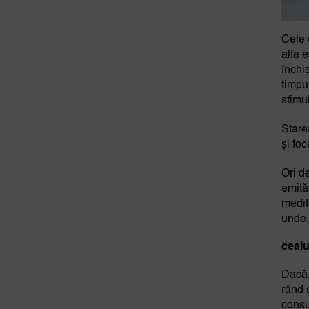
Cele 
alfa e
închi
timpu
stimul
Starea
și fo
Ori de
emită
medit
unde,
ceaiu
Dacă 
rând 
consu