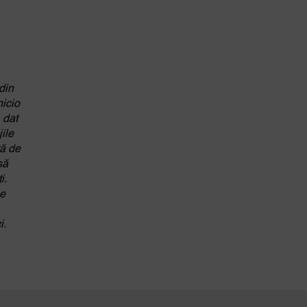
din
nicio
 dat
jile
tă de
să
i.
pe
i.