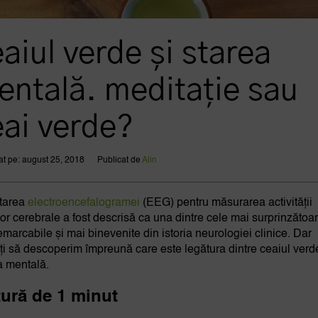
aiul verde și starea
entală. meditație sau
eai verde?
at pe: august 25, 2018
Publicat de
Alin
tarea
electroencefalogramei
(EEG) pentru măsurarea activității
or cerebrale a fost descrisă ca una dintre cele mai surprinzătoar
emarcabile și mai binevenite din istoria neurologiei clinice. Dar
ți să descoperim împreună care este legătura dintre ceaiul verde
a mentală.
tură de 1 minut