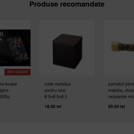
Produse recomandate
Stoc epuizat
ea boabe
cutie metalica
pamatuf pent
igins
pentru ceai
matcha, chas
 500g
8.5×8.5×8.5
recipiente mic
19,50
lei
85,50
lei