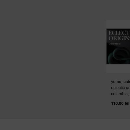
yume, caf
eclectic or
columbia,
110,00
lei