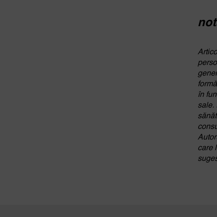
not
Artic
perso
gener
formă
în fun
sale.
sănăta
consu
Autor
care l
suges