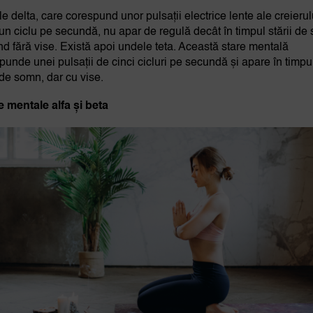
e delta, care corespund unor pulsații electrice lente ale creierul
 un ciclu pe secundă, nu apar de regulă decât în timpul stării d
nd fără vise. Există apoi undele teta. Această stare mentală
punde unei pulsații de cinci cicluri pe secundă și apare în timpu
i de somn, dar cu vise.
le mentale alfa și beta