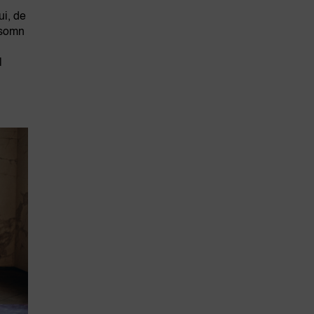
ui, de
e somn
l