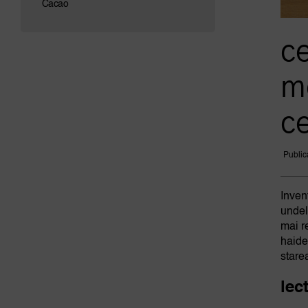
Cacao
ce
m
c
Public
Inven
undel
mai r
haide
stare
lec