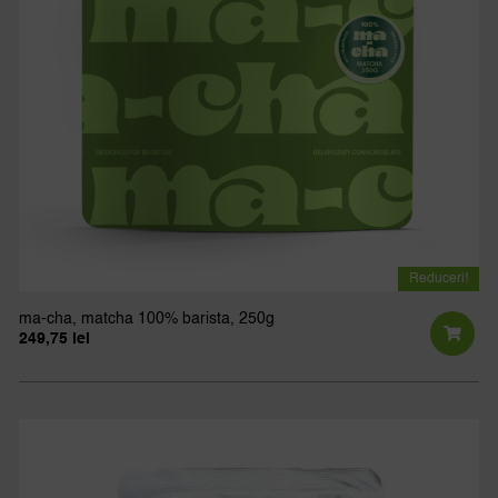
Reduceri!
ma-cha, matcha 100% barista, 250g
249,75
lei
Prețul
Prețul
inițial
curent
a
este:
fost:
249,75 lei.
277,50 lei.