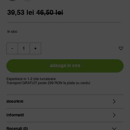
39,53 lei
Prețul
Prețul
până
39,53
lei
46,50
lei
inițial
curent
la
a
este:
170,16 lei
fost:
39,53 lei.
In stoc
46,50 lei.
Cantitate
ceai
oolong
orange
adauga in cos
blossom
Expediere in 1-2 zile lucratoare
Transport GRATUIT peste 299 RON la plata cu cardul
descriere
informatii
Recenzii (0)