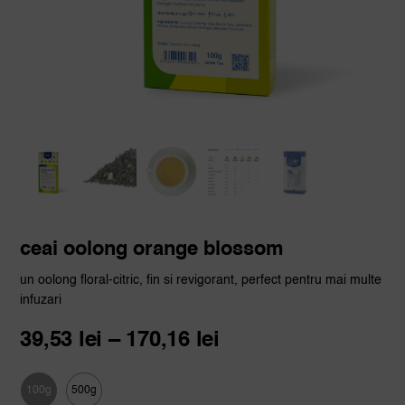
ceai oolong orange blossom
un oolong floral-citric, fin si revigorant, perfect pentru mai multe
infuzari
Interval
39,53
lei
–
170,16
lei
de
prețuri:
100g
500g
