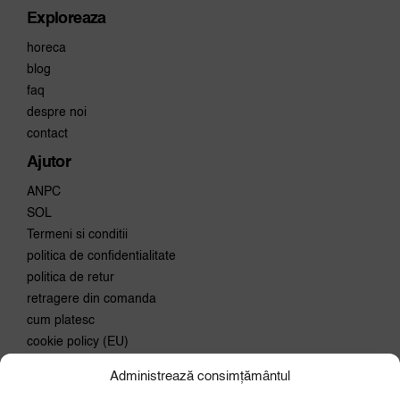
Exploreaza
horeca
blog
faq
despre noi
contact
Ajutor
ANPC
SOL
Termeni si conditii
politica de confidentialitate
politica de retur
retragere din comanda
cum platesc
cookie policy (EU)
Administrează consimțământul
Conecteaza-te