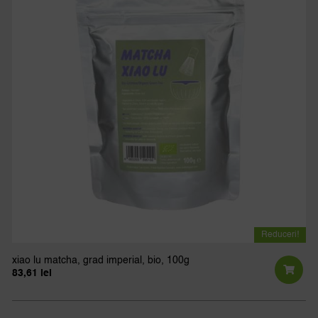
Reduceri!
xiao lu matcha, grad imperial, bio, 100g
83,61
lei
Prețul
Prețul
inițial
curent
a
este:
fost:
83,61 lei.
92,90 lei.