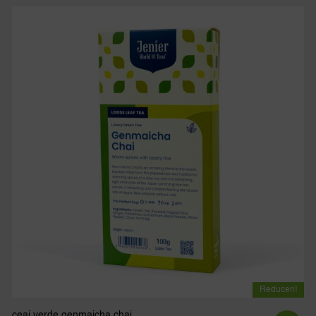
Reduceri!
ceai verde genmaicha chai