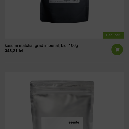
Reduceri!
kasumi matcha, grad imperial, bio, 100g
348,21
lei
Prețul
Prețul
inițial
curent
a
este:
fost:
348,21 lei.
386,90 lei.