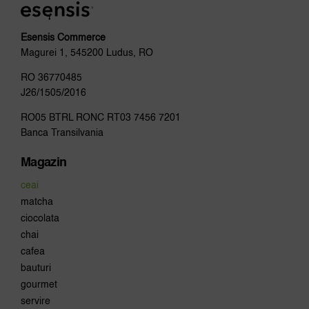
Esensis Commerce
Magurei 1, 545200 Ludus, RO
RO 36770485
J26/1505/2016
RO05 BTRL RONC RT03 7456 7201
Banca Transilvania
Magazin
ceai
matcha
ciocolata
chai
cafea
bauturi
gourmet
servire