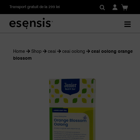
Skip
Transport gratuit de la 299 lei
to
content
Home
Shop
ceai
ceai oolong
ceai oolong orange
blossom