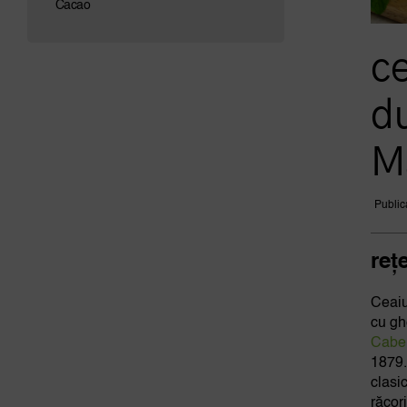
Cacao
c
d
M
Public
reț
Ceaiu
cu gh
Cabel
1879
clasi
răcor