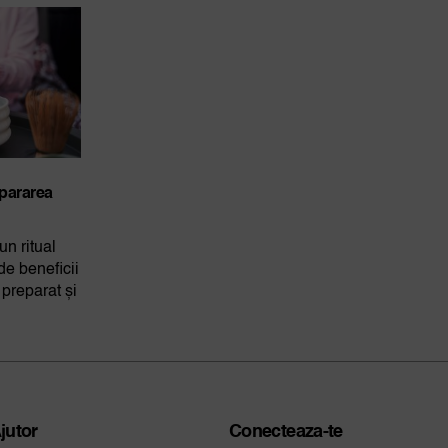
epararea
n ritual
 de beneficii
preparat și
jutor
Conecteaza-te