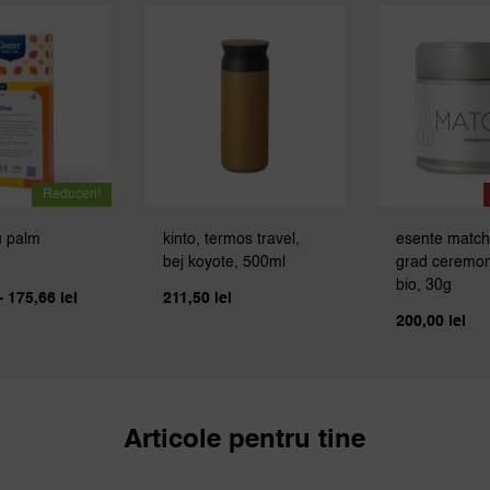
Reduceri!
u palm
kinto, termos travel,
esente match
bej koyote, 500ml
grad ceremon
bio, 30g
Interval
–
175,66
lei
211,50
lei
de
200,00
lei
prețuri:
40,72 lei
până
la
175,66 lei
Articole pentru tine