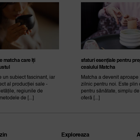
de matcha care îți
sfaturi esențiale pentru pr
ustul
ceaiului Matcha
 un subiect fascinant, iar
Matcha a devenit aproape u
ct al producției sale -
zilnic pentru noi. Este plin
etățile, regiunile de
pentru sănătate, simplu de 
metodele de [...]
oferă [...]
zin
Exploreaza
A