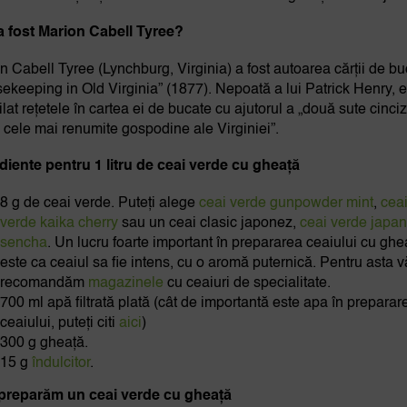
a fost Marion Cabell Tyree?
n Cabell Tyree (Lynchburg, Virginia) a fost autoarea cărții de b
ekeeping in Old Virginia” (1877). Nepoată a lui Patrick Henry, 
lat rețetele în cartea ei de bucate cu ajutorul a „două sute cinci
e cele mai renumite gospodine ale Virginiei”.
diente pentru 1 litru de ceai verde cu gheață
8 g de ceai verde. Puteți alege
ceai verde gunpowder mint
,
cea
verde kaika cherry
sau un ceai clasic japonez,
ceai verde japa
sencha
. Un lucru foarte important în prepararea ceaiului cu ghe
este ca ceaiul sa fie intens, cu o aromă puternică. Pentru asta v
recomandăm
magazinele
cu ceaiuri de specialitate.
700 ml apă filtrată plată (cât de importantă este apa în preparar
ceaiului, puteți citi
aici
)
300 g gheață.
15 g
îndulcitor
.
preparăm un ceai verde cu gheață