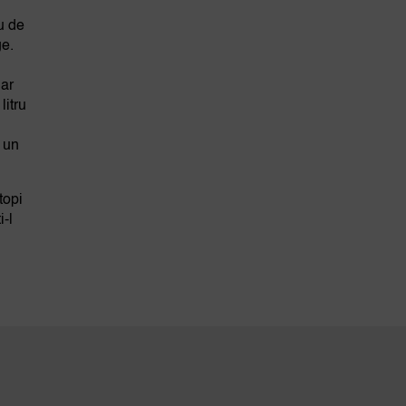
ru de
ge.
 ar
litru
a un
topi
i-l