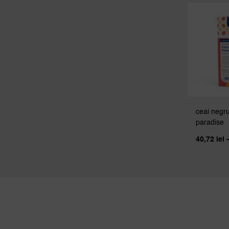
ceai negr
paradise
40,72
lei