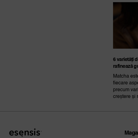
6 varietăți 
rafinează g
Matcha este
fiecare aspe
precum vari
creștere și 
Maga