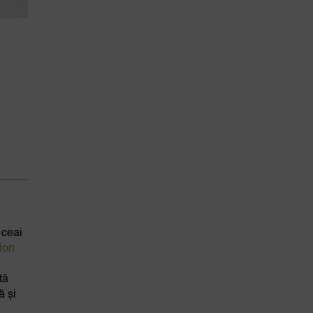
 ceai
ion
tă
ă și