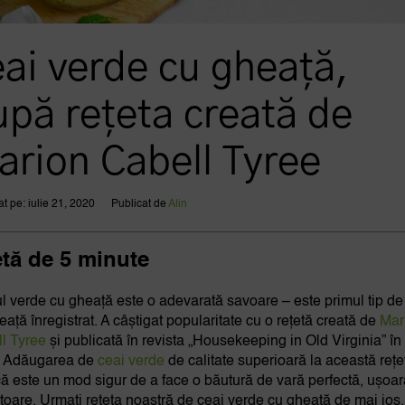
eai verde cu gheață,
upă rețeta creată de
arion Cabell Tyree
at pe: iulie 21, 2020
Publicat de
Alin
etă de 5 minute
l verde cu gheață este o adevarată savoare – este primul tip de
eață înregistrat. A câștigat popularitate cu o rețetă creată de
Mar
l Tyree
și publicată în revista „Housekeeping in Old Virginia” în
. Adăugarea de
ceai verde
de calitate superioară la această rețe
că este un mod sigur de a face o băutură de vară perfectă, ușoar
itoare. Urmați rețeta noastră de ceai verde cu gheață de mai jos.