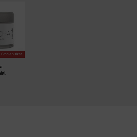
Stoc epuizat
a,
ial,