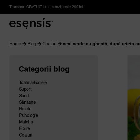
Skip
Transport GRATUIT la comenzi peste 299 lei
to
content
Home
Blog
Ceaiuri
ceai verde cu gheață, după rețeta c
Categorii blog
Toate articolele
Suport
Sport
Sănătate
Rețete
Psihologie
Matcha
Elixire
Ceaiuri