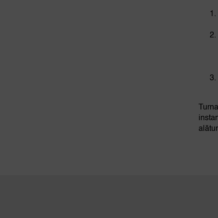
Turna
instan
alătu