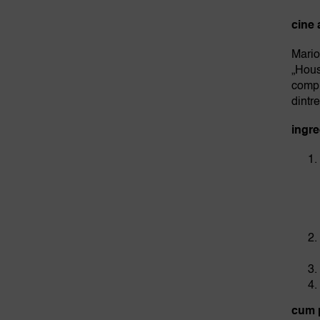
cine 
Mario
„Hous
compi
dintr
ingre
cum 