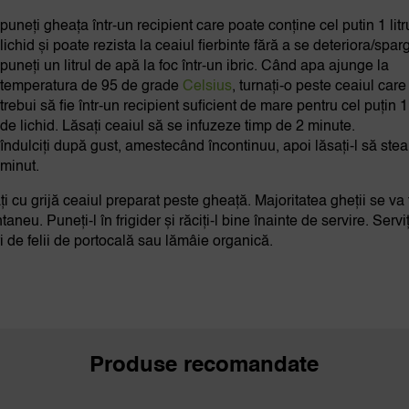
puneți gheața într-un recipient care poate conține cel putin 1 lit
lichid și poate rezista la ceaiul fierbinte fără a se deteriora/spar
puneți un litrul de apă la foc într-un ibric. Când apa ajunge la
temperatura de 95 de grade
Celsius
, turnați-o peste ceaiul care
trebui să fie într-un recipient suficient de mare pentru cel puțin 1 
de lichid. Lăsați ceaiul să se infuzeze timp de 2 minute.
îndulciți după gust, amestecând încontinuu, apoi lăsați-l să ste
minut.
ți cu grijă ceaiul preparat peste gheață. Majoritatea gheții se va 
taneu. Puneți-l în frigider și răciți-l bine înainte de servire. Serviț
ri de felii de portocală sau lămâie organică.
Produse recomandate