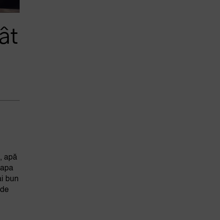
ât
, apă
 apa
ai bun
 de