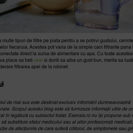
 multe tipuri de filtre pe piata pentru a se potrivi gustului, cerinte
elor fiecaruia. Acestea pot varia de la simple cani filtrante pana 
e conectate direct la sursa de alimentare cu apa. Cu toate acestea
va place sa beti
ceai
si doriti sa aiba un gust bun, merita sa luati
derare filtrarea apei de la robinet.
ă
olul de mai sus este destinat exclusiv informării dumneavoastră
nale. Scopul acestui blog este să furnizeze informații utile de or
al în legătură cu subiectul tratat. Esensis.ro nu își propune sub 
 să substituie sfatul medicului sau al altor profesioniști medicali,
cție de afecțiunile de care suferă cititorul, de simptomele sau gri