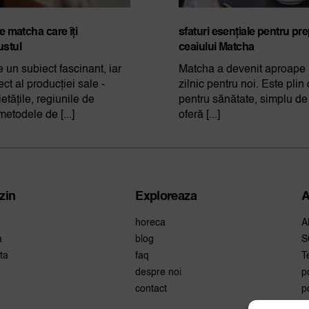
de matcha care îți
sfaturi esențiale pentru pr
ustul
ceaiului Matcha
 un subiect fascinant, iar
Matcha a devenit aproape u
ct al producției sale -
zilnic pentru noi. Este plin
etățile, regiunile de
pentru sănătate, simplu de 
metodele de [...]
oferă [...]
zin
Exploreaza
A
horeca
A
a
blog
S
ta
faq
T
despre noi
p
contact
p
r