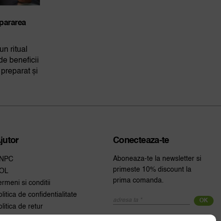
epararea
n ritual
 de beneficii
preparat și
jutor
Conecteaza-te
Aboneaza-te la newsletter si
NPC
primeste 10% discount la
OL
prima comanda.
ermeni si conditii
olitica de confidentialitate
OK
olitica de retur
etragere din comanda