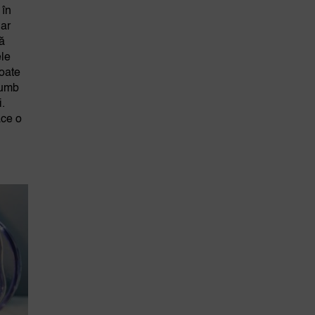
 în
 ar
lă
ele
poate
plumb
i.
ace o