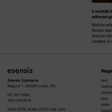
6 varietăți 
rafinează g
Matcha este
fiecare aspe
precum vari
creștere și 
Maga
ceai
Esensis Commerce
Magurei 1, 545200 Ludus, RO
match
ciocola
RO 36770485
chai
J26/1505/2016
cafea
RO05 BTRL RONC RT03 7456 7201
bauturi