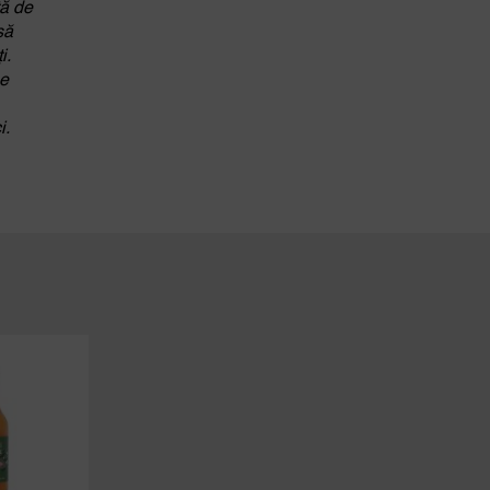
tă de
să
i.
pe
i.