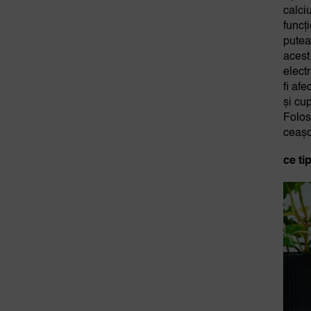
calci
funcț
putea
acest
elect
fi af
și cu
Folos
ceașc
ce ti