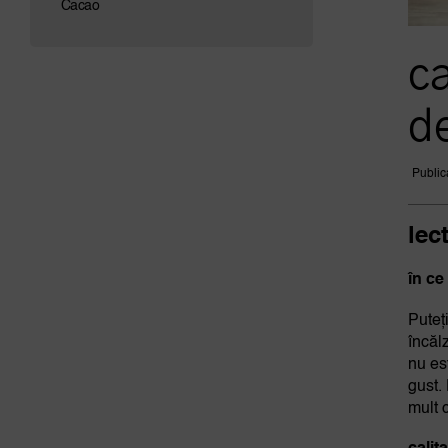
Cacao
ca
d
Public
lec
în ce
Puteț
încăl
nu es
gust.
mult 