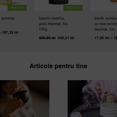
Reduceri!
Reduceri!
e summer
kasumi matcha,
bacilli, komb
y
grad imperial, bio,
cu ceai verde
100g
iasomie, bio,
Interval
–
167,33
lei
de
386,90
lei
348,21
lei
17,00
lei
–
1
Prețul
Prețul
prețuri:
inițial
curent
39,02 lei
a
este:
până
fost:
348,21 lei.
la
386,90 lei.
167,33 lei
Articole pentru tine