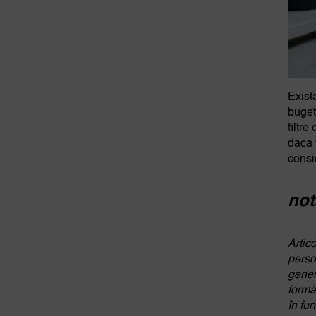
Exista
buget
filtr
daca 
consi
not
Artic
perso
gener
formă
în fun