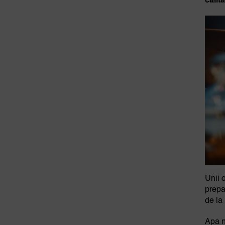
calit
Unii 
prepa
de la 
Apa n