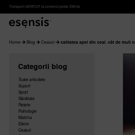
Skip
Transport GRATUIT la comenzi peste 299 lei
to
content
Home
Blog
Ceaiuri
calitatea apei din ceai. cât de mult
Categorii blog
Toate articolele
Suport
Sport
Sănătate
Rețete
Psihologie
Matcha
Elixire
Ceaiuri