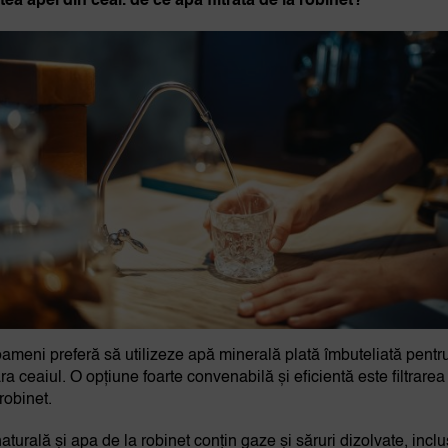
atea apei din ceai. de ce apa filtrată de la robinet?
oameni preferă să utilizeze apă minerală plată îmbuteliată pentru
ra ceaiul. O opțiune foarte convenabilă și eficientă este filtrarea
robinet.
aturală și apa de la robinet conțin gaze și săruri dizolvate, inclu