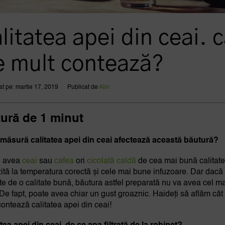
litatea apei din ceai. c
e mult contează?
at pe: martie 17, 2019
Publicat de
Alin
tură de 1 minut
 măsură calitatea apei din ceai afectează această băutură?
i avea
ceai
sau
cafea
ori
cicolată caldă
de cea mai bună calitate
zită la temperatura corectă și cele mai bune infuzoare. Dar dacă
te de o calitate bună, băutura astfel preparată nu va avea cel m
 De fapt, poate avea chiar un gust groaznic. Haideți să aflăm cât
contează calitatea apei din ceai!