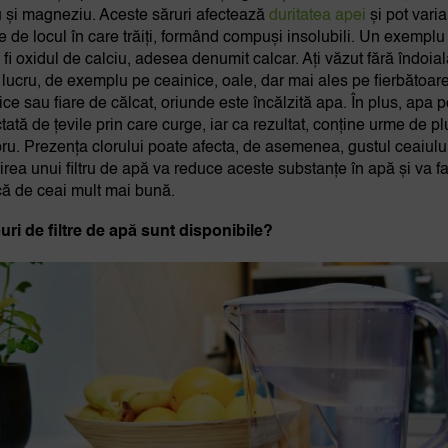
u și magneziu. Aceste săruri afectează
duritatea apei
și pot varia
ie de locul în care trăiți, formând compuși insolubili. Un exemplu
 fi oxidul de calciu, adesea denumit calcar. Ați văzut fără îndoia
 lucru, de exemplu pe ceainice, oale, dar mai ales pe fierbătoar
rice sau fiare de călcat, oriunde este încălzită apa. În plus, apa 
ectată de țevile prin care curge, iar ca rezultat, conține urme de 
pru. Prezența clorului poate afecta, de asemenea, gustul ceaiulu
irea unui filtru de apă va reduce aceste substanțe în apă și va f
ă de ceai mult mai bună.
puri de filtre de apă sunt disponibile?