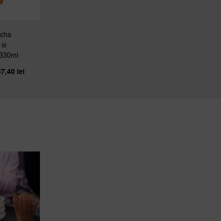
ucha
 si
 330ml
Interval
57,40
lei
de
prețuri:
17,00 lei
până
la
157,40 lei