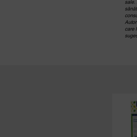
sale.
sănăta
consu
Autor
care l
suges