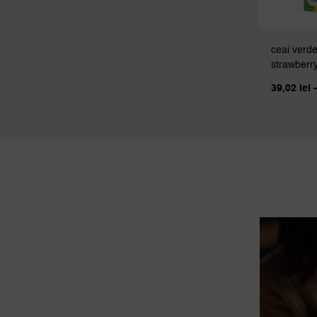
ceai verd
strawberr
39,02
lei