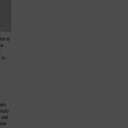
lor si
la
,
 in
din
nicio
 dat
jile