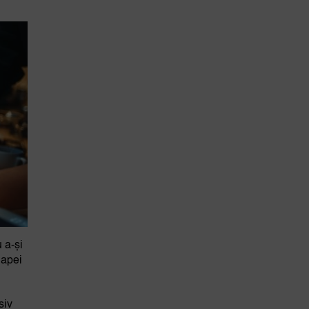
 a-și
 apei
siv