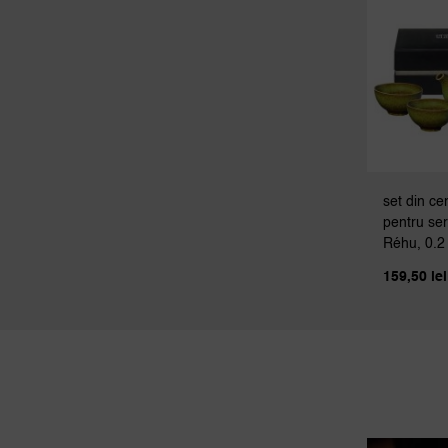
set din c
pentru ser
Réhu, 0.2 l
159,50
lei