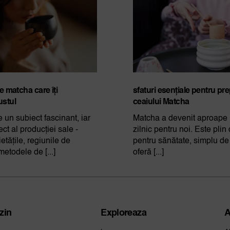
de matcha care îți
sfaturi esențiale pentru pr
ustul
ceaiului Matcha
 un subiect fascinant, iar
Matcha a devenit aproape u
ct al producției sale -
zilnic pentru noi. Este plin
etățile, regiunile de
pentru sănătate, simplu de 
metodele de [...]
oferă [...]
zin
Exploreaza
A