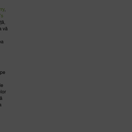
rry
,
’s
ță,
a vă
ea
 pe
de
lor
că
a