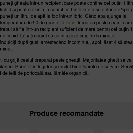
puneți gheața într-un recipient care poate conține cel putin 1 lit
lichid și poate rezista la ceaiul fierbinte fără a se deteriora/spar
puneți un litrul de apă la foc într-un ibric. Când apa ajunge la
temperatura de 90 de grade
Celsius
, turnați-o peste ceaiul care
trebui să fie într-un recipient suficient de mare pentru cel puțin 1 
de lichid. Lăsați ceaiul să se infuzeze timp de 5 minute.
îndulciți după gust, amestecând încontinuu, apoi lăsați-l să ste
minut.
ți cu grijă ceaiul preparat peste gheață. Majoritatea gheții se va 
taneu. Puneți-l în frigider și răciți-l bine înainte de servire. Serviț
ri de felii de portocală sau lămâie organică.
Produse recomandate