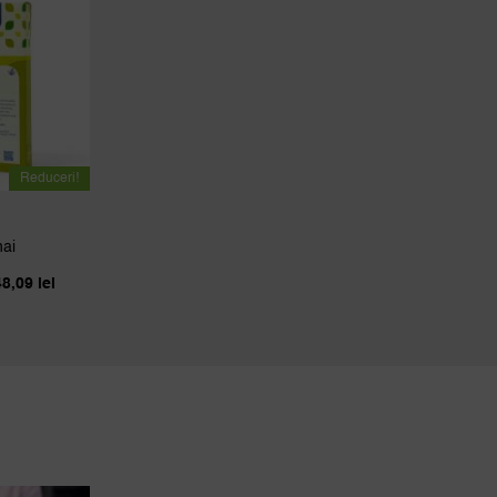
Reduceri!
ai
Interval
48,09
lei
de
prețuri:
40,38 lei
până
la
148,09 lei