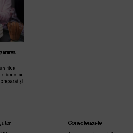
epararea
n ritual
 de beneficii
preparat și
jutor
Conecteaza-te