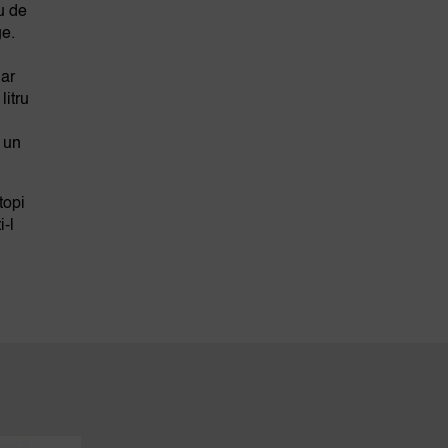
ru de
ge.
 ar
litru
a un
topi
i-l