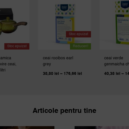
Stoc epuizat
Stoc epuizat
Reduceri!
eramica
ceai rooibos earl
ceai verde
vire ceai,
grey
genmaicha ch
itri
Interval
38,80
lei
–
176,66
lei
40,38
lei
–
1
de
prețuri:
38,80 lei
până
la
176,66 lei
Articole pentru tine