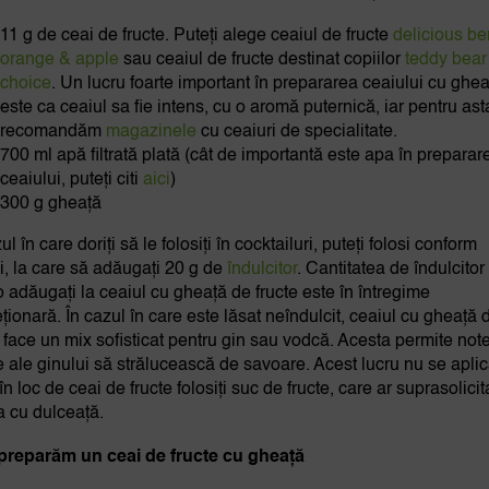
11 g de ceai de fructe. Puteți alege ceaiul de fructe
delicious be
orange & apple
sau ceaiul de fructe destinat copiilor
teddy bear
choice
. Un lucru foarte important în prepararea ceaiului cu ghea
este ca ceaiul sa fie intens, cu o aromă puternică, iar pentru ast
recomandăm
magazinele
cu ceaiuri de specialitate.
700 ml apă filtrată plată (cât de importantă este apa în preparar
ceaiului, puteți citi
aici
)
300 g gheață
ul în care doriți să le folosiți în cocktailuri, puteți folosi conform
ei, la care să adăugați 20 g de
îndulcitor
. Cantitatea de îndulcitor
o adăugați la ceaiul cu gheață de fructe este în întregime
eționară. În cazul în care este lăsat neîndulcit, ceaiul cu gheață 
e face un mix sofisticat pentru gin sau vodcă. Acesta permite note
le ale ginului să strălucească de savoare. Acest lucru nu se apli
n loc de ceai de fructe folosiți suc de fructe, care ar suprasolicit
 cu dulceață.
preparăm un ceai de fructe cu gheață