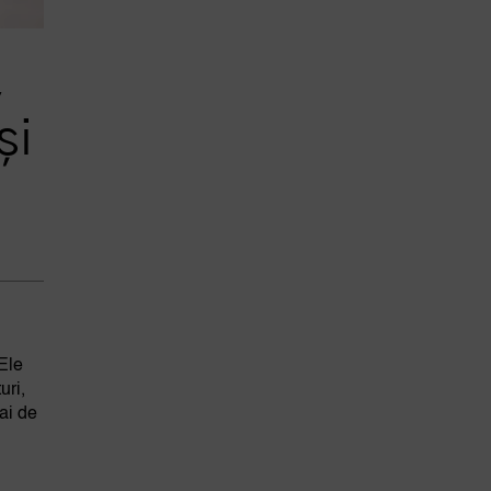
,
și
 Ele
uri,
eai de