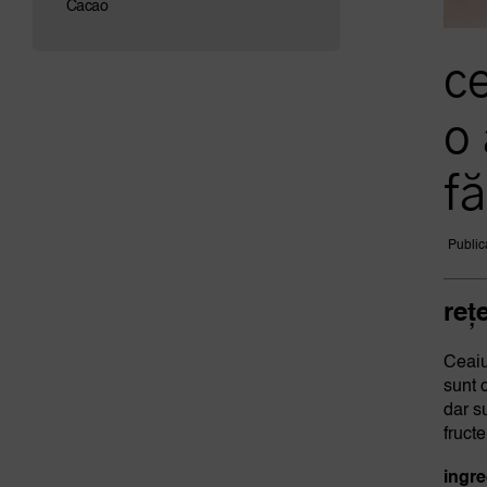
Cacao
ce
o 
fă
Public
reț
Ceaiur
sunt 
dar s
fruct
ingre