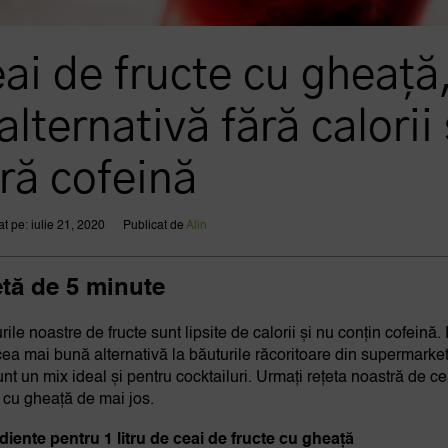
ai de fructe cu gheață
alternativă fără calorii 
ră cofeină
at pe: iulie 21, 2020
Publicat de
Alin
etă de 5 minute
ile noastre de fructe sunt lipsite de calorii și nu conțin cofeină.
cea mai bună alternativă la băuturile răcoritoare din supermarket
unt un mix ideal și pentru cocktailuri. Urmați rețeta noastră de c
e cu gheață de mai jos.
diente pentru 1 litru de ceai de fructe cu gheață