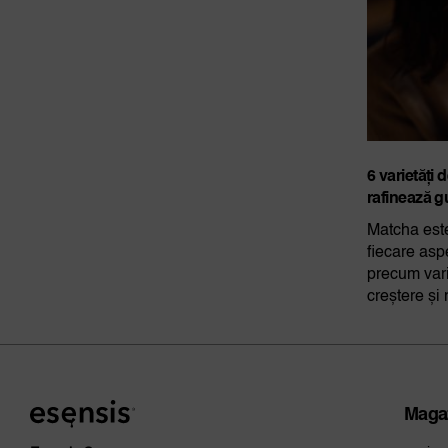
6 varietăți 
rafinează g
Matcha este
fiecare aspe
precum vari
creștere și 
Maga