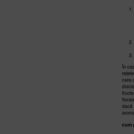
În caz
rețet
care 
discr
fruct
flora
dacă î
aroma
cum 