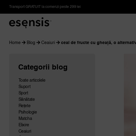
Skip
Transport GRATUIT la comenzi peste 299 lei
to
content
Home
Blog
Ceaiuri
ceai de fructe cu gheață, o alternativ
Categorii blog
Toate articolele
Suport
Sport
Sănătate
Rețete
Psihologie
Matcha
Elixire
Ceaiuri