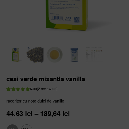
ceai verde misantla vanilla
5.00
(
2
review-uri)
Evaluat
2
la
din 5 pe
racoritor cu note dulci de vanilie
5.00
baza a
evaluări de la
Interval
44,63
lei
–
189,64
lei
clienți
de