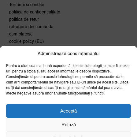
Termeni si conditii
politica de confidentialitate
politica de retur
retragere din comanda
cum platesc
cookie policy (EU)
Administrează consimțământul
Conecteaza-te
Pentru a oferi cea mai bună experiență, folosim tehnologii, cum ar fi cookie-
Aboneaza-te la newsletter si
uri, pentru a stoca și/sau accesa informațiile despre dispozitive.
primeste 10% discount la prima
Consimțământul pentru aceste tehnologii ne permite să procesăm date,
comanda.
cum ar fi comportamentul de navigare sau ID-uri unice pe acest site. Dacă
OK
nu îți dai consimțământul sau îți retragi consimțământul dat poate avea
afecte negative asupra unor anumite funcționalități și funcții.
Acceptă
Refuză