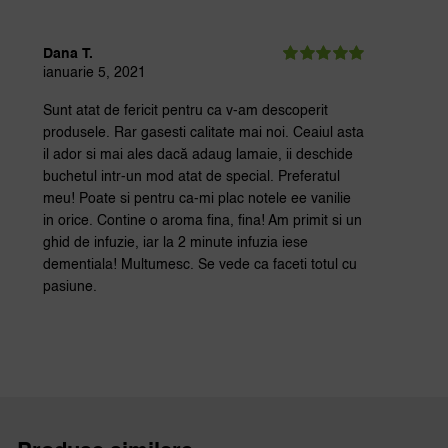
Dana T.
ianuarie 5, 2021
Evaluat la
5
din 5
Sunt atat de fericit pentru ca v-am descoperit
produsele. Rar gasesti calitate mai noi. Ceaiul asta
il ador si mai ales dacă adaug lamaie, ii deschide
buchetul intr-un mod atat de special. Preferatul
meu! Poate si pentru ca-mi plac notele ee vanilie
in orice. Contine o aroma fina, fina! Am primit si un
ghid de infuzie, iar la 2 minute infuzia iese
dementiala! Multumesc. Se vede ca faceti totul cu
pasiune.