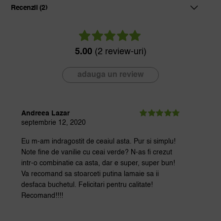
Recenzii (2)
5.00
(2 review-uri)
2
Evaluat
la
din 5 pe
5.00
adauga un review
baza a
evaluări de la
clienți
Andreea Lazar
septembrie 12, 2020
Evaluat la
5
din 5
Eu m-am indragostit de ceaiul asta. Pur si simplu!
Note fine de vanilie cu ceai verde? N-as fi crezut
intr-o combinatie ca asta, dar e super, super bun!
Va recomand sa stoarceti putina lamaie sa ii
desfaca buchetul. Felicitari pentru calitate!
Recomand!!!!