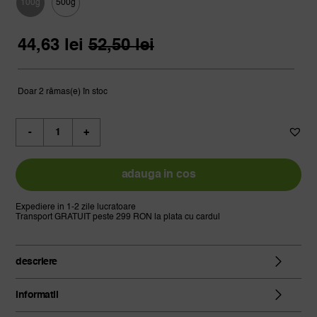
prețuri:
100g
500g

44,63 lei
Prețul
Prețul
până
44,63
lei
52,50
lei
inițial
curent
la
a
este:
189,64 lei
fost:
44,63 lei.
Doar 2 rămas(e) în stoc
52,50 lei.
Cantitate
ceai
verde
misantla
adauga in cos
vanilla
Expediere in 1-2 zile lucratoare
Transport GRATUIT peste 299 RON la plata cu cardul
descriere
informatii