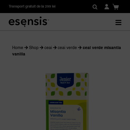
Skip
Transport gratuit de la 299 lei
to
content
Home
Shop
ceai
ceai verde
ceai verde misantla
vanilla