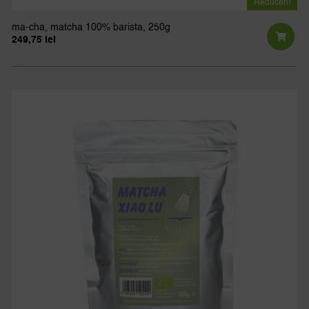
Reduceri!
ma-cha, matcha 100% barista, 250g
249,75
lei
Prețul
Prețul
inițial
curent
a
este:
fost:
249,75 lei.
277,50 lei.