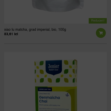
Reduceri!
xiao lu matcha, grad imperial, bio, 100g
83,61
lei
Prețul
Prețul
inițial
curent
a
este:
fost:
83,61 lei.
92,90 lei.