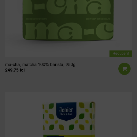
Reduceri!
ma-cha, matcha 100% barista, 250g
249,75
lei
Prețul
Prețul
inițial
curent
a
este:
fost:
249,75 lei.
277,50 lei.