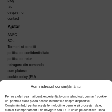
blog
faq
despre noi
contact
Ajutor
ANPC
SOL
Termeni si conditii
politica de confidentialitate
politica de retur
retragere din comanda
cum platesc
cookie policy (EU)
Administrează consimțământul
Conecteaza-te
Pentru a oferi cea mai bună experiență, folosim tehnologii, cum ar fi cookie-
Aboneaza-te la newsletter si
uri, pentru a stoca și/sau accesa informațiile despre dispozitive.
primeste 10% discount la prima
Consimțământul pentru aceste tehnologii ne permite să procesăm date,
comanda.
cum ar fi comportamentul de navigare sau ID-uri unice pe acest site. Dacă