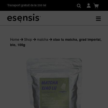
Skip
Transport gratuit de la 299 lei
to
content
Home
Shop
matcha
xiao lu matcha, grad imperial,
bio, 100g