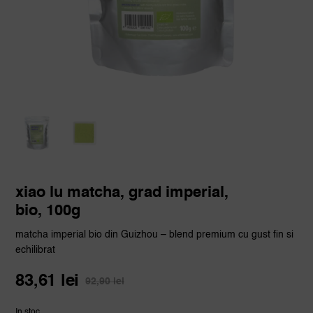
xiao lu matcha, grad imperial,
bio, 100g
matcha imperial bio din Guizhou – blend premium cu gust fin si
echilibrat
83,61
lei
92,90
lei
Prețul
Prețul
inițial
curent
In stoc