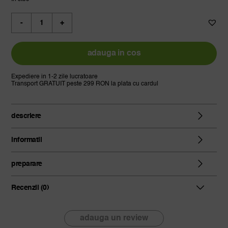
a
este:
Cantitate
fost:
83,61 lei.
xiao
92,90 lei.
lu
matcha,
adauga in cos
grad
imperial,
Expediere in 1-2 zile lucratoare
Transport GRATUIT peste 299 RON la plata cu cardul
bio,
100g
descriere
informatii
preparare
Recenzii (0)
adauga un review