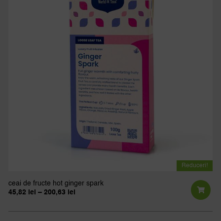
Opț
po
fi
al
în
pa
pro
Reduceri!
ceai de fructe hot ginger spark
Interval
45,82
lei
–
200,63
lei
de
Ac
prețuri:
pr
45,82 lei
până