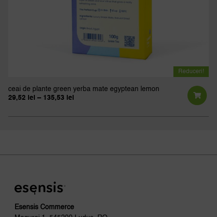
Reduceri!
ceai de plante green yerba mate egyptean lemon
Interval
29,52
lei
–
135,53
lei
de
Ac
prețuri:
pr
29,52 lei
până
ar
la
135,53 lei
ma
mu
var
Opț
po
fi
al
Esensis Commerce
în