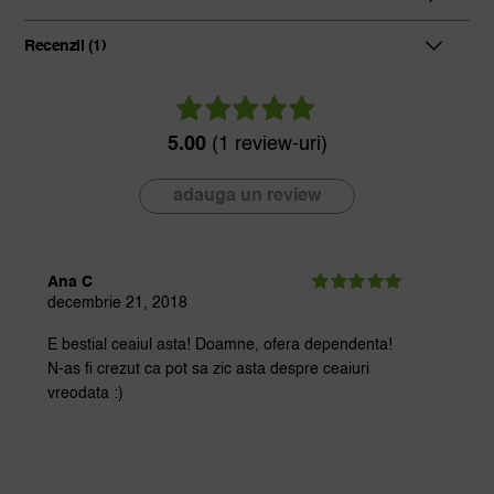
Recenzii (1)
5.00
(1 review-uri)
Evaluat
la
din 5 pe
5.00
adauga un review
baza unei
singure
evaluări
Ana C
decembrie 21, 2018
Evaluat la
5
din 5
E bestial ceaiul asta! Doamne, ofera dependenta!
N-as fi crezut ca pot sa zic asta despre ceaiuri
vreodata :)