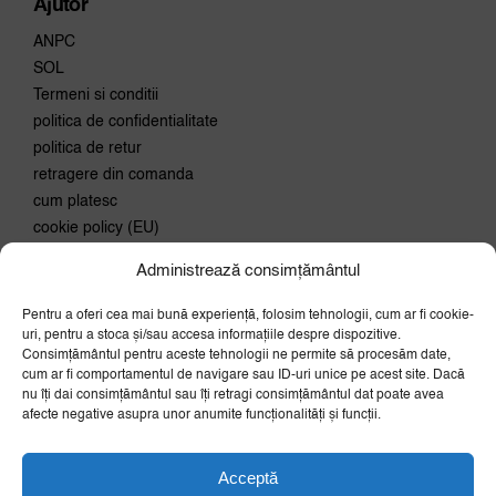
Ajutor
ANPC
SOL
Termeni si conditii
politica de confidentialitate
politica de retur
retragere din comanda
cum platesc
cookie policy (EU)
Administrează consimțământul
Conecteaza-te
Pentru a oferi cea mai bună experiență, folosim tehnologii, cum ar fi cookie-
Aboneaza-te la newsletter si
uri, pentru a stoca și/sau accesa informațiile despre dispozitive.
primeste 10% discount la prima
Consimțământul pentru aceste tehnologii ne permite să procesăm date,
comanda.
cum ar fi comportamentul de navigare sau ID-uri unice pe acest site. Dacă
nu îți dai consimțământul sau îți retragi consimțământul dat poate avea
OK
afecte negative asupra unor anumite funcționalități și funcții.
Acceptă