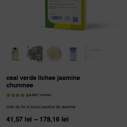
ceai verde lichee jasmine
chunmee
5.00
(
1
review)
Evaluat
la
din 5 pe
note de lici si tonuri exotice de iasomie
5.00
baza unei
singure
Interval
41,57
lei
–
178,16
lei
evaluări