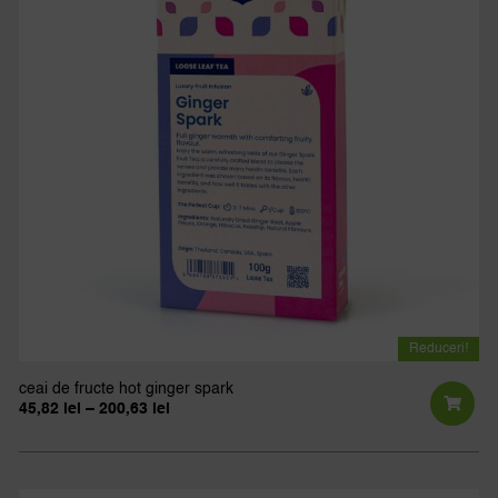
po
fi
al
în
pa
pro
Reduceri!
ceai de fructe hot ginger spark
Interval
45,82
lei
–
200,63
lei
de
Ac
prețuri:
pr
45,82 lei
până
ar
la