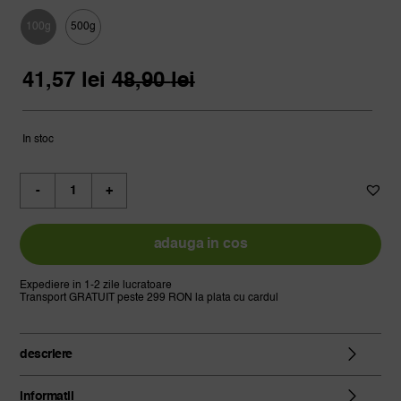
de
prețuri:
100g
500g

41,57 lei
Prețul
Prețul
până
41,57
lei
48,90
lei
inițial
curent
la
a
este:
178,16 lei
fost:
41,57 lei.
In stoc
48,90 lei.
Cantitate
ceai
verde
lichee
adauga in cos
jasmine
chunmee
Expediere in 1-2 zile lucratoare
Transport GRATUIT peste 299 RON la plata cu cardul
descriere
informatii