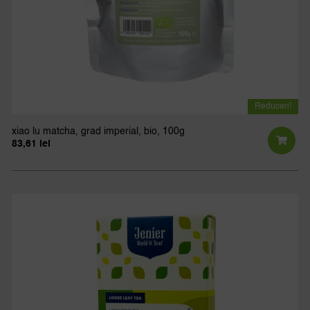
Reduceri!
xiao lu matcha, grad imperial, bio, 100g
83,61
lei
Prețul
Prețul
inițial
curent
a
este:
fost:
83,61 lei.
92,90 lei.