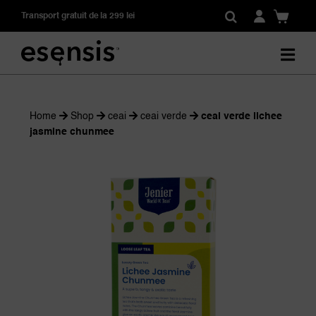
Skip
Transport gratuit de la 299 lei
to
content
Home
Shop
ceai
ceai verde
ceai verde lichee
jasmine chunmee