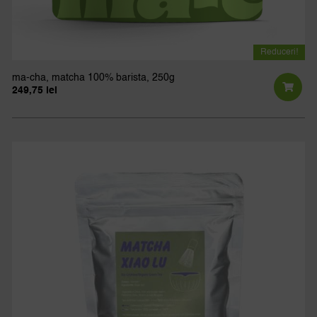
Reduceri!
ma-cha, matcha 100% barista, 250g
249,75
lei
Prețul
Prețul
inițial
curent
a
este:
fost:
249,75 lei.
277,50 lei.