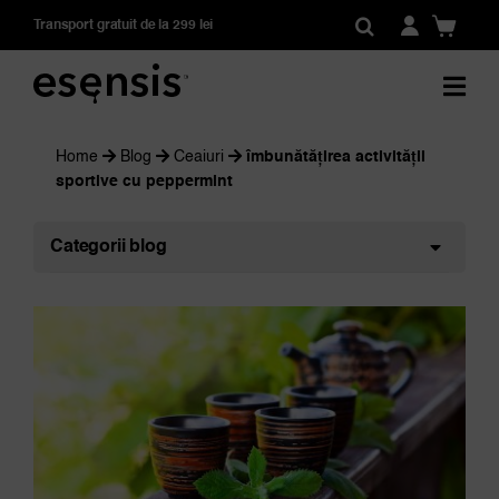
Skip
Transport gratuit de la 299 lei
to
content
Home
Blog
Ceaiuri
îmbunătățirea activității
sportive cu peppermint
Categorii blog