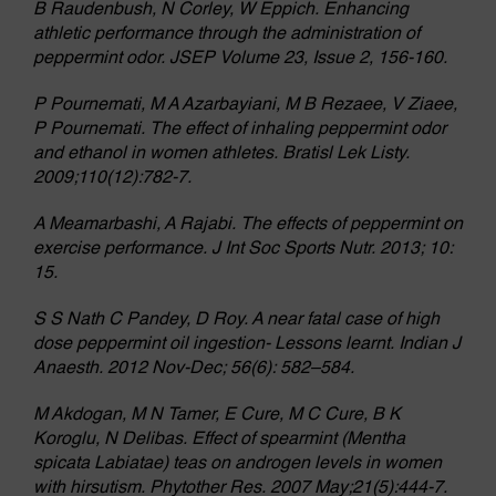
B Raudenbush, N Corley, W Eppich. Enhancing
athletic performance through the administration of
peppermint odor. JSEP Volume 23, Issue 2, 156-160.
P Pournemati, M A Azarbayiani, M B Rezaee, V Ziaee,
P Pournemati. The effect of inhaling peppermint odor
and ethanol in women athletes. Bratisl Lek Listy.
2009;110(12):782-7.
A Meamarbashi, A Rajabi. The effects of peppermint on
exercise performance. J Int Soc Sports Nutr. 2013; 10:
15.
S S Nath C Pandey, D Roy. A near fatal case of high
dose peppermint oil ingestion- Lessons learnt. Indian J
Anaesth. 2012 Nov-Dec; 56(6): 582–584.
M Akdogan, M N Tamer, E Cure, M C Cure, B K
Koroglu, N Delibas. Effect of spearmint (Mentha
spicata Labiatae) teas on androgen levels in women
with hirsutism. Phytother Res. 2007 May;21(5):444-7.