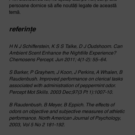
persoane dornice să afle noutăți legate de această
temă.
referințe
H N J Schifferstein, K S S Talke, D J Oudshoorn. Can
Ambient Scent Enhance the Nightlife Experience?
Chemosens Percept. Jun 2011; 4(1-2): 55–64.
S Barker, P Grayhem, J Koon, J Perkins, A Whalen, B
Raudenbush. Improved performance on clerical tasks
associated with administration of peppermint odor.
Percept Mot Skills. 2003 Dec;97(3 Pt 1):1007-10.
B Raudenbush, B Meyer, B Eppich. The effects of
odors on objective and subjective measures of athletic
performance. North American Journal of Psychology,
2003, Vol 5 No 2 181-192.