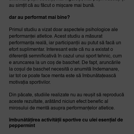
au simțit că au făcut o mișcare mai bună.
dar au performat mai bine?
Primul studiu a vizat doar aspectele psihologice ale
performanței atletice. Acest studiu a măsurat
performanța reală, iar participanții au putut să facă un
efort suplimentar. Interesant este că nu a existat o
diferență semnificativă în cazul unui sport tehnic, cum
e aruncarea la un coș de baschet. De fapt, aruncările
la coșul de baschet necesită o anumită îndemanare,
iar tot ce poate face menta este să îmbunătațească
motivația sportivilor.
Din păcate, studiile realizate nu au reușit să reproducă
aceste rezultate, arătând niciun efect benefic al
mirosului de mentă asupra performanțelor atletice.
îmbunătățirea activității sportive cu ulei esențial de
peppermint