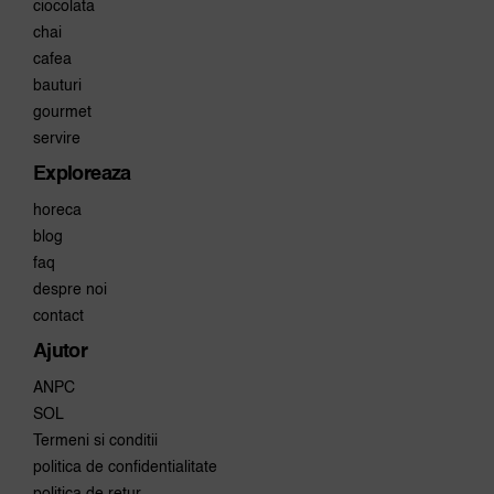
ciocolata
chai
cafea
bauturi
gourmet
servire
Exploreaza
horeca
blog
faq
despre noi
contact
Ajutor
ANPC
SOL
Termeni si conditii
politica de confidentialitate