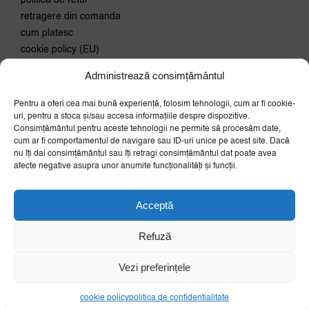
politica de retur
retragere din comanda
cum platesc
cookie policy (EU)
Administrează consimțământul
Conecteaza-te
Pentru a oferi cea mai bună experiență, folosim tehnologii, cum ar fi cookie-
Aboneaza-te la newsletter si
uri, pentru a stoca și/sau accesa informațiile despre dispozitive.
primeste 10% discount la prima
Consimțământul pentru aceste tehnologii ne permite să procesăm date,
comanda.
cum ar fi comportamentul de navigare sau ID-uri unice pe acest site. Dacă
nu îți dai consimțământul sau îți retragi consimțământul dat poate avea
OK
afecte negative asupra unor anumite funcționalități și funcții.
Acceptă
Refuză
Vezi preferințele
Copyright © esensis commerce 2026
cookie policy
politica de confidentialitate