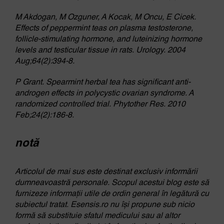
M Akdogan, M Ozguner, A Kocak, M Oncu, E Cicek.
Effects of peppermint teas on plasma testosterone,
follicle-stimulating hormone, and luteinizing hormone
levels and testicular tissue in rats. Urology. 2004
Aug;64(2):394-8.
P Grant. Spearmint herbal tea has significant anti-
androgen effects in polycystic ovarian syndrome. A
randomized controlled trial. Phytother Res. 2010
Feb;24(2):186-8.
notă
Articolul de mai sus este destinat exclusiv informării
dumneavoastră personale. Scopul acestui blog este să
furnizeze informații utile de ordin general în legătură cu
subiectul tratat. Esensis.ro nu își propune sub nicio
formă să substituie sfatul medicului sau al altor