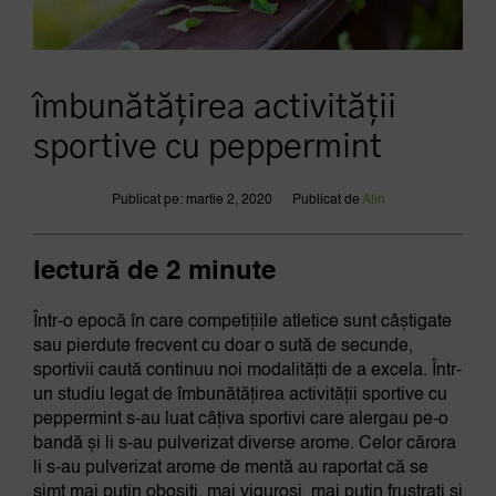
îmbunătățirea activității
sportive cu peppermint
Publicat pe: martie 2, 2020
Publicat de
Alin
lectură de 2 minute
Într-o epocă în care competițiile atletice sunt câștigate
sau pierdute frecvent cu doar o sută de secunde,
sportivii caută continuu noi modalitățti de a excela. Într-
un studiu legat de îmbunătățirea activității sportive cu
peppermint s-au luat câțiva sportivi care alergau pe-o
bandă și li s-au pulverizat diverse arome. Celor cărora
li s-au pulverizat arome de mentă au raportat că se
simt mai puțin obosiți, mai viguroși, mai puțin frustrați și