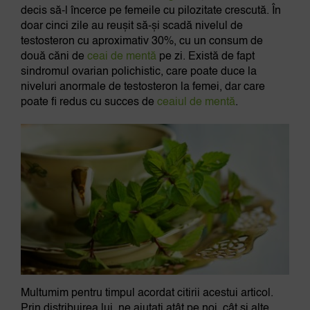
decis să-l încerce pe femeile cu pilozitate crescută. În
doar cinci zile au reușit să-și scadă nivelul de
testosteron cu aproximativ 30%, cu un consum de
două căni de
ceai de mentă
pe zi. Există de fapt
sindromul ovarian polichistic, care poate duce la
niveluri anormale de testosteron la femei, dar care
poate fi redus cu succes de
ceaiul de mentă
.
Multumim pentru timpul acordat citirii acestui articol.
Prin distribuirea lui, ne ajutați atât pe noi, cât și alte