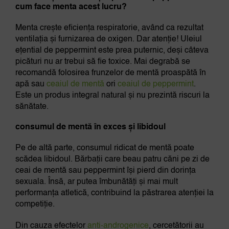
cum face menta acest lucru?
Menta crește eficiența respiratorie, având ca rezultat
ventilația și furnizarea de oxigen. Dar atenție! Uleiul
ețential de peppermint este prea puternic, deși câteva
picături nu ar trebui să fie toxice. Mai degrabă se
recomandă folosirea frunzelor de mentă proaspătă în
apă sau
ceaiul de mentă
ori
ceaiul de peppermint
.
Este un produs integral natural și nu prezintă riscuri la
sănătate.
consumul de mentă în exces și libidoul
Pe de altă parte, consumul ridicat de mentă poate
scădea libidoul. Bărbații care beau patru căni pe zi de
ceai de mentă sau peppermint își pierd din dorința
sexuala. Însă, ar putea îmbunătăți și mai mult
performanța atletică, contribuind la păstrarea atenției la
competiție.
Din cauza efectelor
anti-androgenice
, cercetătorii au