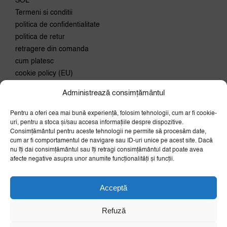
SOL
Termeni si conditii
politica de confidentialitate
politica de retur
retragere din comanda
cum platesc
cookie policy (EU)
Administrează consimțământul
Conecteaza-te
Pentru a oferi cea mai bună experiență, folosim tehnologii, cum ar fi cookie-
Aboneaza-te la newsletter si
uri, pentru a stoca și/sau accesa informațiile despre dispozitive.
primeste 10% discount la prima
Consimțământul pentru aceste tehnologii ne permite să procesăm date,
comanda.
cum ar fi comportamentul de navigare sau ID-uri unice pe acest site. Dacă
nu îți dai consimțământul sau îți retragi consimțământul dat poate avea
OK
afecte negative asupra unor anumite funcționalități și funcții.
Acceptă
Refuză