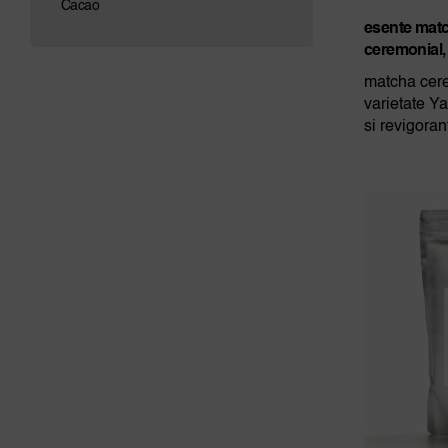
Cacao
esente matc
ceremonial,
matcha cere
varietate Ya
si revigoran