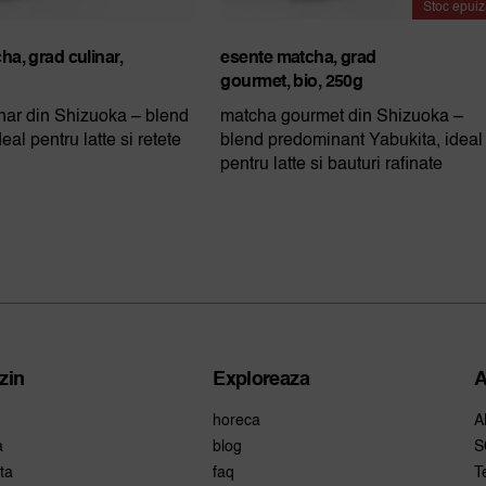
Stoc epuiz
ha, grad culinar,
esente matcha, grad
gourmet, bio, 250g
nar din Shizuoka – blend
matcha gourmet din Shizuoka –
deal pentru latte si retete
blend predominant Yabukita, ideal
pentru latte si bauturi rafinate
zin
Exploreaza
A
horeca
A
a
blog
S
ta
faq
T