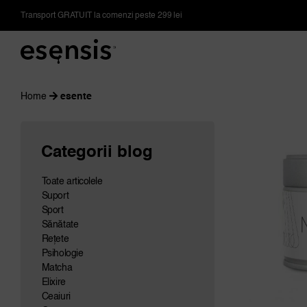
Skip
Transport GRATUIT la comenzi peste 299 lei
to
content
Home
esente
Categorii blog
Toate articolele
Suport
Sport
Sănătate
Rețete
Psihologie
Matcha
Elixire
Ceaiuri