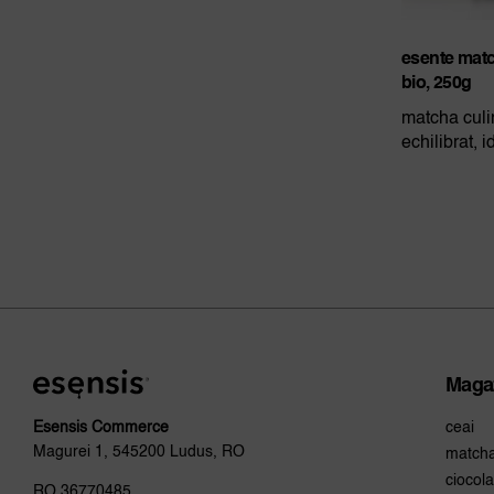
esente matc
bio, 250g
matcha culi
echilibrat, i
Maga
ceai
Esensis Commerce
Magurei 1, 545200 Ludus, RO
match
ciocola
RO 36770485