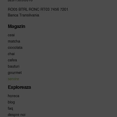
J26/1505/2016
RO05 BTRL RONC RT03 7456 7201
Banca Transilvania
Magazin
ceai
matcha
ciocolata
chai
cafea
bauturi
gourmet
servire
Exploreaza
horeca
blog
faq
despre noi