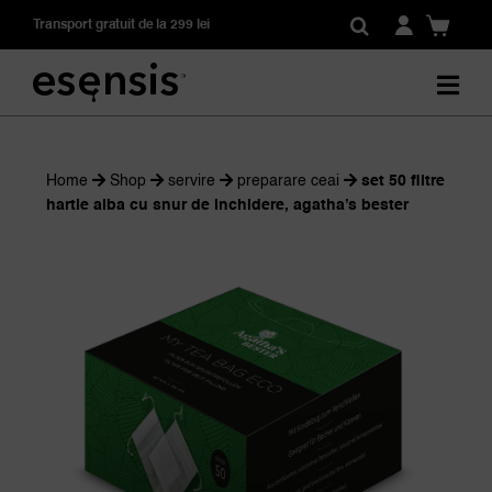
Skip
Transport gratuit de la 299 lei
to
content
Home
Shop
servire
preparare ceai
set 50 filtre
hartie alba cu snur de inchidere, agatha’s bester