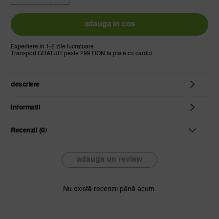
set
50
filtre
adauga in cos
hartie
alba
Expediere in 1-2 zile lucratoare
Transport GRATUIT peste 299 RON la plata cu cardul
cu
snur
de
descriere
inchidere,
agatha’s
informatii
bester
Recenzii (0)
adauga un review
Nu există recenzii până acum.