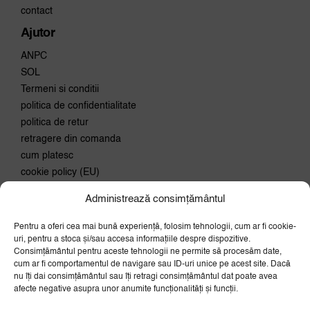
contact
Ajutor
ANPC
SOL
Termeni si conditii
politica de confidentialitate
politica de retur
retragere din comanda
cum platesc
cookie policy (EU)
Administrează consimțământul
Conecteaza-te
Pentru a oferi cea mai bună experiență, folosim tehnologii, cum ar fi cookie-
Aboneaza-te la newsletter si
uri, pentru a stoca și/sau accesa informațiile despre dispozitive.
primeste 10% discount la prima
Consimțământul pentru aceste tehnologii ne permite să procesăm date,
comanda.
cum ar fi comportamentul de navigare sau ID-uri unice pe acest site. Dacă
nu îți dai consimțământul sau îți retragi consimțământul dat poate avea
OK
afecte negative asupra unor anumite funcționalități și funcții.