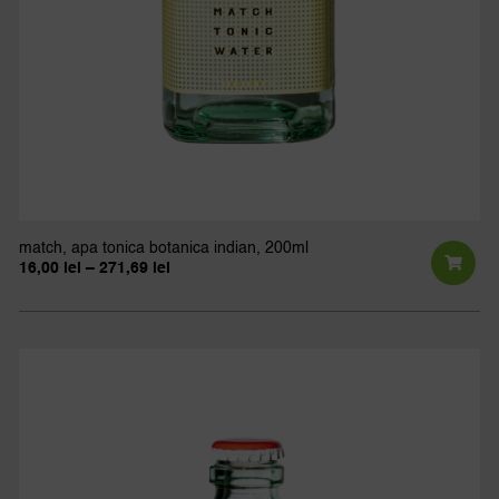
match, apa tonica botanica indian, 200ml
Interval
16,00
lei
–
271,69
lei
de
Ac
prețuri:
pr
16,00 lei
până
ar
la
271,69 lei
ma
mu
var
Opț
po
fi