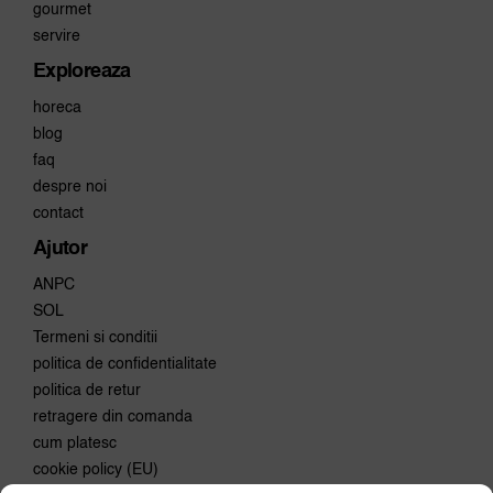
gourmet
servire
Exploreaza
horeca
blog
faq
despre noi
contact
Ajutor
ANPC
SOL
Termeni si conditii
politica de confidentialitate
politica de retur
retragere din comanda
cum platesc
cookie policy (EU)