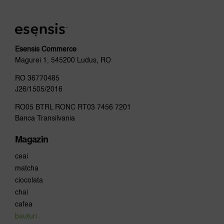
var
Opț
po
fi
al
Esensis Commerce
în
Magurei 1, 545200 Ludus, RO
pa
pro
RO 36770485
J26/1505/2016
RO05 BTRL RONC RT03 7456 7201
Banca Transilvania
Magazin
ceai
matcha
ciocolata
chai
cafea
bauturi