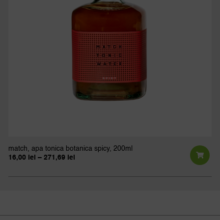
al
în
pa
pro
match, apa tonica botanica spicy, 200ml
Interval
16,00
lei
–
271,69
lei
de
Ac
prețuri:
pr
16,00 lei
până
ar
la
271,69 lei
ma
mu