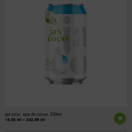
var
Opț
po
fi
al
în
pa
pro
jax coco, apa de cocos, 330ml
Interval
14,00
lei
–
242,96
lei
de
Ac
prețuri:
pr
14,00 lei