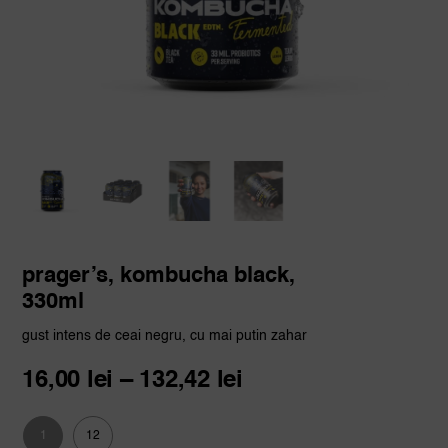
prager’s, kombucha black,
330ml
gust intens de ceai negru, cu mai putin zahar
Interval
16,00
lei
–
132,42
lei
de
prețuri:
1
12
