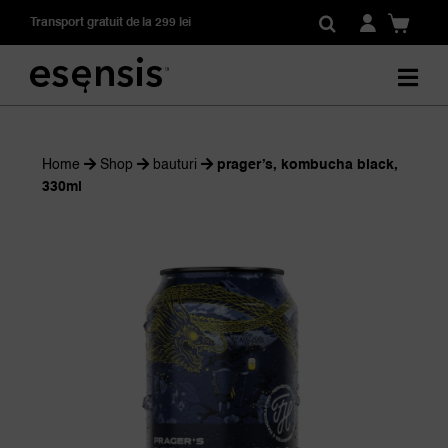
Skip
Transport gratuit de la 299 lei
to
content
Home
Shop
bauturi
prager’s, kombucha black,
330ml