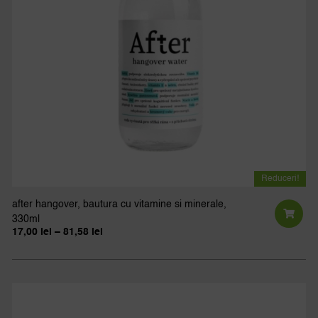
Reduceri!
after hangover, bautura cu vitamine si minerale,
330ml
Interval
17,00
lei
–
81,58
lei
de
Ac
prețuri:
pr
17,00 lei
până
ar
la
81,58 lei
ma
mu