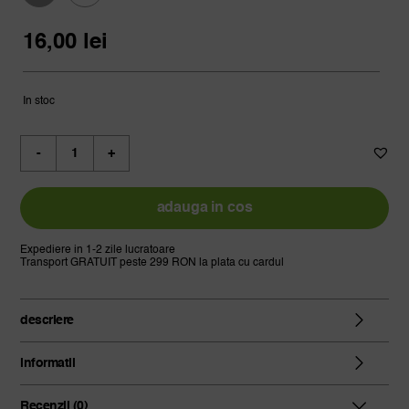
16,00 lei
până
16,00
lei
la
132,42 lei
In stoc
Cantitate
prager's,
kombucha
black,
adauga in cos
330ml
Expediere in 1-2 zile lucratoare
Transport GRATUIT peste 299 RON la plata cu cardul
descriere
informatii
Recenzii (0)