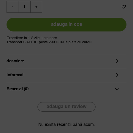
Cantitate
kinto,
termos
travel,
adauga in cos
bej
koyote,
Expediere in 1-2 zile lucratoare
Transport GRATUIT peste 299 RON la plata cu cardul
350ml
descriere
informatii
Recenzii (0)
adauga un review
Nu există recenzii până acum.