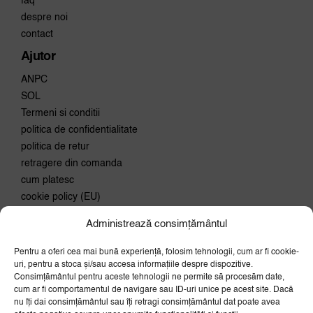
faq
despre noi
contact
Ajutor
ANPC
SOL
Termeni si conditii
politica de confidentialitate
politica de retur
retragere din comanda
cum platesc
cookie policy (EU)
Administrează consimțământul
Conecteaza-te
Pentru a oferi cea mai bună experiență, folosim tehnologii, cum ar fi cookie-
Aboneaza-te la newsletter si
uri, pentru a stoca și/sau accesa informațiile despre dispozitive.
primeste 10% discount la prima
Consimțământul pentru aceste tehnologii ne permite să procesăm date,
comanda.
cum ar fi comportamentul de navigare sau ID-uri unice pe acest site. Dacă
nu îți dai consimțământul sau îți retragi consimțământul dat poate avea
OK