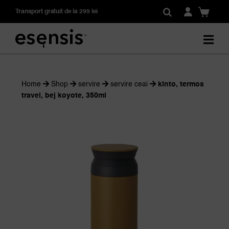
Skip
Transport gratuit de la 299 lei
to
content
Home
Shop
servire
servire ceai
kinto, termos
travel, bej koyote, 350ml