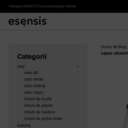
Skip
Transport GRATUIT la comenzi peste 299 lei
to
content
Home
Shop
capac albastr
Categorii
ceai
ceai alb
ceai verde
ceai oolong
ceai negru
infuzii de fructe
infuzii de plante
infuzii de rooibos
infuzii de yerba mate
matcha