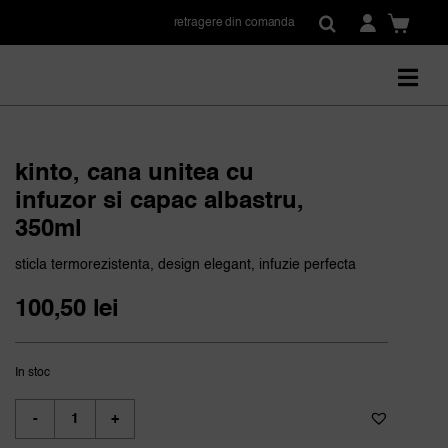
retragere din comanda
kinto, cana unitea cu
infuzor si capac albastru,
350ml
sticla termorezistenta, design elegant, infuzie perfecta
100,50
lei
In stoc
Cantitate
kinto,