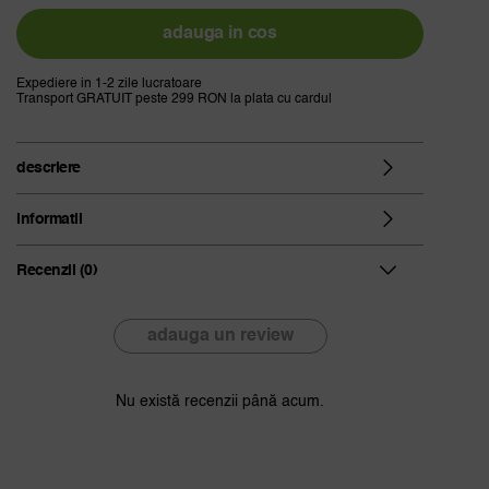
cana
unitea
adauga in cos
cu
infuzor
Expediere in 1-2 zile lucratoare
Transport GRATUIT peste 299 RON la plata cu cardul
si
capac
albastru,
descriere
350ml
informatii
Recenzii (0)
adauga un review
Nu există recenzii până acum.