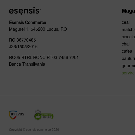
Maga
ceai
Esensis Commerce
Magurei 1, 545200 Ludus, RO
match
ciocola
RO 36770485
chai
J26/1505/2016
cafea
RO05 BTRL RONC RT03 7456 7201
bauturi
Banca Transilvania
gourm
servire
Copyright © esensis commerce 2026