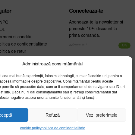
jutor
Conecteaza-te
Aboneaza-te la newsletter si
NPC
primeste 10% discount la
OL
prima comanda.
ermeni si conditii
olitica de confidentialitate
OK
olitica de retur
etragere din comanda
Administrează consimțământul
um platesc
ookie policy (EU)
ri cea mai bună experiență, folosim tehnologii, cum ar fi cookie-uri, pentru a
 accesa informațiile despre dispozitive. Consimțământul pentru aceste
e permite să procesăm date, cum ar fi comportamentul de navigare sau ID-uri
st site. Dacă nu îți dai consimțământul sau îți retragi consimțământul dat
fecte negative asupra unor anumite funcționalități și funcții.
cceptă
Refuză
Vezi preferințele
cookie policy
politica de confidentialitate