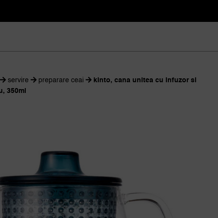
servire
preparare ceai
kinto, cana unitea cu infuzor si
u, 350ml