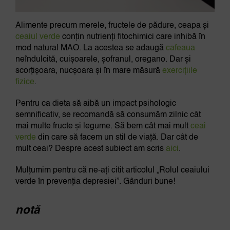
Alimente precum merele, fructele de pădure, ceapa și
ceaiul verde
conțin nutrienți fitochimici care inhibă în
mod natural MAO. La acestea se adaugă
cafeaua
neîndulcită, cuișoarele, șofranul, oregano. Dar și
scorțișoara, nucșoara și în mare măsură
exercițiile
fizice
.
Pentru ca dieta să aibă un impact psihologic
semnificativ, se recomandă să consumăm zilnic cât
mai multe fructe și legume. Să bem cât mai mult
ceai
verde
din care să facem un stil de viață. Dar cât de
mult ceai? Despre acest subiect am scris
aici
.
Mulțumim pentru că ne-ați citit articolul „Rolul ceaiului
verde în prevenția depresiei”. Gânduri bune!
notă