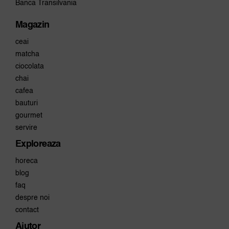
Banca Transilvania
Magazin
ceai
matcha
ciocolata
chai
cafea
bauturi
gourmet
servire
Exploreaza
horeca
blog
faq
despre noi
contact
Ajutor