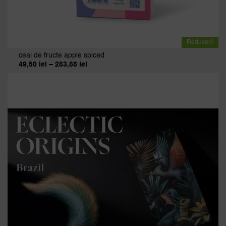
Reduceri!
ceai de fructe apple spiced
Interval
49,50
lei
–
283,88
lei
de
prețuri:
49,50 lei
până
la
283,88 lei