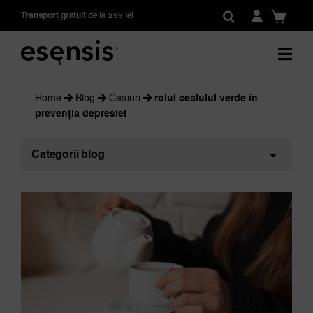
Skip
Transport gratuit de la 299 lei
to
content
Home
Blog
Ceaiuri
rolul ceaiului verde în
prevenția depresiei
Categorii blog