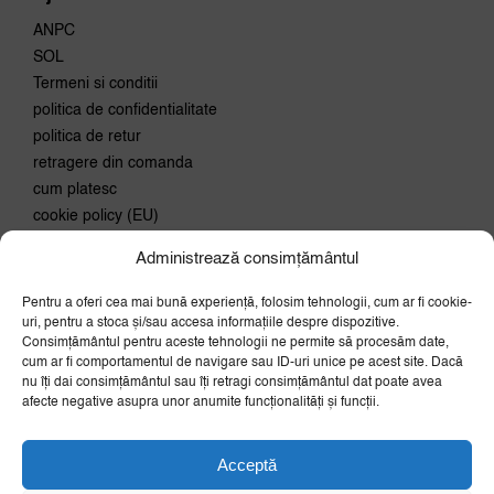
ANPC
SOL
Termeni si conditii
politica de confidentialitate
politica de retur
retragere din comanda
cum platesc
cookie policy (EU)
Administrează consimțământul
Conecteaza-te
Pentru a oferi cea mai bună experiență, folosim tehnologii, cum ar fi cookie-
Aboneaza-te la newsletter si
uri, pentru a stoca și/sau accesa informațiile despre dispozitive.
primeste 10% discount la prima
Consimțământul pentru aceste tehnologii ne permite să procesăm date,
comanda.
cum ar fi comportamentul de navigare sau ID-uri unice pe acest site. Dacă
nu îți dai consimțământul sau îți retragi consimțământul dat poate avea
OK
afecte negative asupra unor anumite funcționalități și funcții.
Acceptă