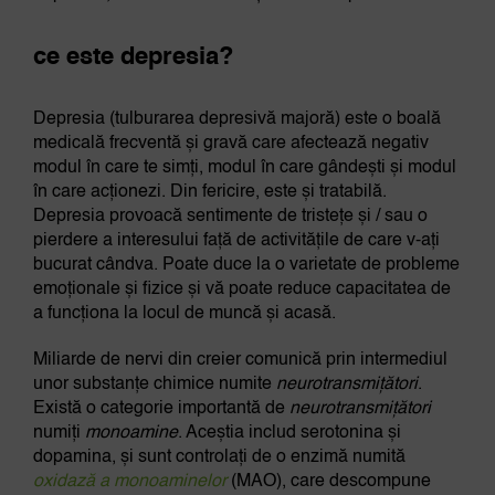
ce este depresia?
Depresia (tulburarea depresivă majoră) este o boală
medicală frecventă și gravă care afectează negativ
modul în care te simți, modul în care gândești și modul
în care acționezi. Din fericire, este și tratabilă.
Depresia provoacă sentimente de tristețe și / sau o
pierdere a interesului față de activitățile de care v-ați
bucurat cândva. Poate duce la o varietate de probleme
emoționale și fizice și vă poate reduce capacitatea de
a funcționa la locul de muncă și acasă.
Miliarde de nervi din creier comunică prin intermediul
unor substanțe chimice numite
neurotransmițători
.
Există o categorie importantă de
neurotransmițători
numiți
monoamine
. Aceștia includ serotonina și
dopamina, și sunt controlați de o enzimă numită
oxidază a monoaminelor
(MAO), care descompune