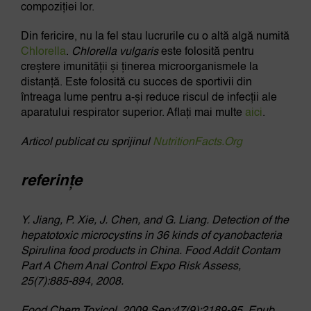
compoziției lor.
Din fericire, nu la fel stau lucrurile cu o altă algă numită
Chlorella
.
Chlorella vulgaris
este folosită pentru
creștere imunității și ținerea microorganismele la
distanță. Este folosită cu succes de sportivii din
întreaga lume pentru a-și reduce riscul de infecții ale
aparatului respirator superior. Aflați mai multe
aici
.
Articol publicat cu sprijinul
NutritionFacts.Org
referințe
Y. Jiang, P. Xie, J. Chen, and G. Liang. Detection of the
hepatotoxic microcystins in 36 kinds of cyanobacteria
Spirulina food products in China. Food Addit Contam
Part A Chem Anal Control Expo Risk Assess,
25(7):885-894, 2008.
Food Chem Toxicol. 2009 Sep;47(9):2189-95. Epub