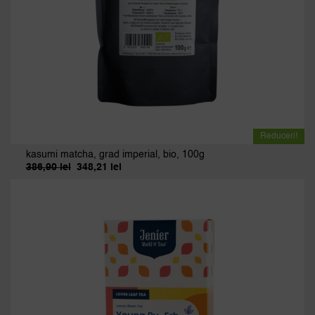
Reduceri!
kasumi matcha, grad imperial, bio, 100g
386,90
lei
348,21
lei
Prețul
Prețul
inițial
curent
a
este:
fost:
348,21 lei.
386,90 lei.