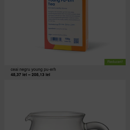
Reduceri!
ceai negru young pu-erh
Interval
48,37
lei
–
208,13
lei
de
prețuri:
48,37 lei
până
la
208,13 lei