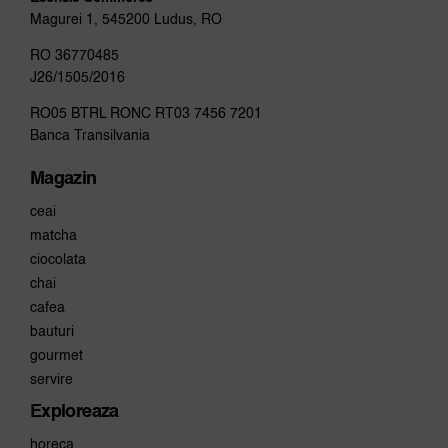
Magurei 1, 545200 Ludus, RO
RO 36770485
J26/1505/2016
RO05 BTRL RONC RT03 7456 7201
Banca Transilvania
Magazin
ceai
matcha
ciocolata
chai
cafea
bauturi
gourmet
servire
Exploreaza
horeca