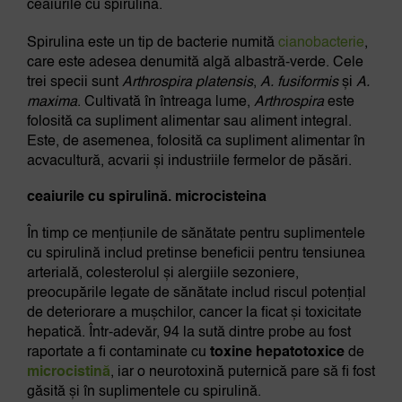
ceaiurile cu spirulină.
Spirulina este un tip de bacterie numită
cianobacterie
,
care este adesea denumită algă albastră-verde. Cele
trei specii sunt
Arthrospira platensis
,
A. fusiformis
și
A.
maxima
. Cultivată în întreaga lume,
Arthrospira
este
folosită ca supliment alimentar sau aliment integral.
Este, de asemenea, folosită ca supliment alimentar în
acvacultură, acvarii și industriile fermelor de păsări.
ceaiurile cu spirulină. microcisteina
În timp ce mențiunile de sănătate pentru suplimentele
cu spirulină includ pretinse beneficii pentru tensiunea
arterială, colesterolul și alergiile sezoniere,
preocupările legate de sănătate includ riscul potențial
de deteriorare a mușchilor, cancer la ficat și toxicitate
hepatică. Într-adevăr, 94 la sută dintre probe au fost
raportate a fi contaminate cu
toxine hepatotoxice
de
microcistină
, iar o neurotoxină puternică pare să fi fost
găsită și în suplimentele cu spirulină.