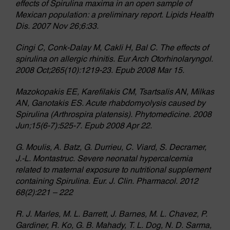
effects of Spirulina maxima in an open sample of
Mexican population: a preliminary report. Lipids Health
Dis. 2007 Nov 26;6:33.
Cingi C, Conk-Dalay M, Cakli H, Bal C. The effects of
spirulina on allergic rhinitis. Eur Arch Otorhinolaryngol.
2008 Oct;265(10):1219-23. Epub 2008 Mar 15.
Mazokopakis EE, Karefilakis CM, Tsartsalis AN, Milkas
AN, Ganotakis ES. Acute rhabdomyolysis caused by
Spirulina (Arthrospira platensis). Phytomedicine. 2008
Jun;15(6-7):525-7. Epub 2008 Apr 22.
G. Moulis, A. Batz, G. Durrieu, C. Viard, S. Decramer,
J.-L. Montastruc. Severe neonatal hypercalcemia
related to maternal exposure to nutritional supplement
containing Spirulina. Eur. J. Clin. Pharmacol. 2012
68(2):221 – 222
R. J. Marles, M. L. Barrett, J. Barnes, M. L. Chavez, P.
Gardiner, R. Ko, G. B. Mahady, T. L. Dog, N. D. Sarma,