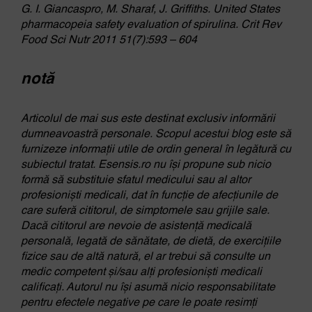
G. I. Giancaspro, M. Sharaf, J. Griffiths. United States
pharmacopeia safety evaluation of spirulina. Crit Rev
Food Sci Nutr 2011 51(7):593 – 604
notă
Articolul de mai sus este destinat exclusiv informării
dumneavoastră personale. Scopul acestui blog este să
furnizeze informații utile de ordin general în legătură cu
subiectul tratat. Esensis.ro nu își propune sub nicio
formă să substituie sfatul medicului sau al altor
profesioniști medicali, dat în funcție de afecțiunile de
care suferă cititorul, de simptomele sau grijile sale.
Dacă cititorul are nevoie de asistență medicală
personală, legată de sănătate, de dietă, de exercițiile
fizice sau de altă natură, el ar trebui să consulte un
medic competent și/sau alți profesioniști medicali
calificați. Autorul nu își asumă nicio responsabilitate
pentru efectele negative pe care le poate resimți