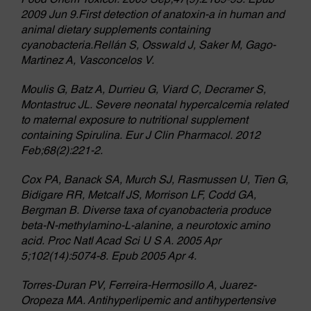
2009 Jun 9.First detection of anatoxin-a in human and
animal dietary supplements containing
cyanobacteria.Rellán S, Osswald J, Saker M, Gago-
Martinez A, Vasconcelos V.
Moulis G, Batz A, Durrieu G, Viard C, Decramer S,
Montastruc JL. Severe neonatal hypercalcemia related
to maternal exposure to nutritional supplement
containing Spirulina. Eur J Clin Pharmacol. 2012
Feb;68(2):221-2.
Cox PA, Banack SA, Murch SJ, Rasmussen U, Tien G,
Bidigare RR, Metcalf JS, Morrison LF, Codd GA,
Bergman B. Diverse taxa of cyanobacteria produce
beta-N-methylamino-L-alanine, a neurotoxic amino
acid. Proc Natl Acad Sci U S A. 2005 Apr
5;102(14):5074-8. Epub 2005 Apr 4.
Torres-Duran PV, Ferreira-Hermosillo A, Juarez-
Oropeza MA. Antihyperlipemic and antihypertensive