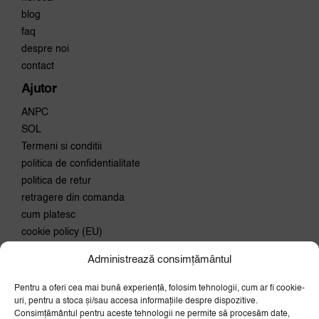
blog
faq
despre noi
contact
Ajutor
ANPC
SOL
Termeni si conditii
politica de confidentialitate
politica de retur
retragere din comanda
cum platesc
cookie policy (EU)
Administrează consimțământul
Conecteaza-te
Pentru a oferi cea mai bună experiență, folosim tehnologii, cum ar fi cookie-
Aboneaza-te la newsletter si
uri, pentru a stoca și/sau accesa informațiile despre dispozitive.
primeste 10% discount la prima
Consimțământul pentru aceste tehnologii ne permite să procesăm date,