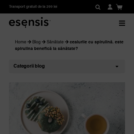
Skip
Transport gratuit de la 299 lei
to
content
Home
Blog
Sănătate
ceaiurile cu spirulină. este
spirulina benefică la sănătate?
Categorii blog